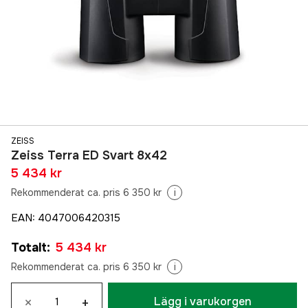
ZEISS
Zeiss Terra ED Svart 8x42
5 434 kr
Rekommenderat ca. pris 6 350 kr
i
EAN
:
4047006420315
Totalt
:
5 434 kr
Rekommenderat ca. pris 6 350 kr
i
×
+
Lägg i varukorgen