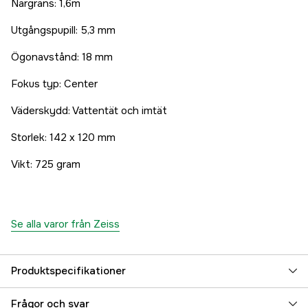
Närgräns: 1,6m
Utgångspupill: 5,3 mm
Ögonavstånd: 18 mm
Fokus typ: Center
Väderskydd: Vattentät och imtät
Storlek: 142 x 120 mm
Vikt: 725 gram
Se alla varor från Zeiss
Produktspecifikationer
Typ av kikare
Handkikare
Frågor och svar