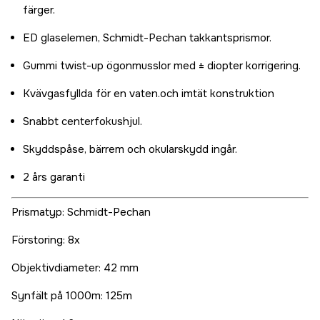
färger.
ED glaselemen, Schmidt-Pechan takkantsprismor.
Gummi twist-up ögonmusslor med ± diopter korrigering.
Kvävgasfyllda för en vaten.och imtät konstruktion
Snabbt centerfokushjul.
Skyddspåse, bärrem och okularskydd ingår.
2 års garanti
Prismatyp: Schmidt-Pechan
Förstoring: 8x
Objektivdiameter: 42 mm
Synfält på 1000m: 125m