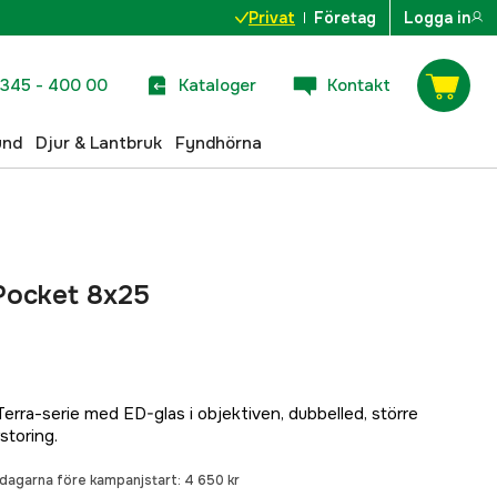
Privat
Företag
Logga in
345 - 400 00
Kataloger
Kontakt
und
Djur & Lantbruk
Fyndhörna
 Pocket 8x25
Terra-serie med ED-glas i objektiven, dubbelled, större
storing.
0 dagarna före kampanjstart:
4 650 kr