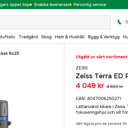
gars öppet köp
Snabba leveranser
Personlig service
0
iluftsliv
Trädgård
Skog
Hem & Hushåll
Bygg & Verktyg
H
cket 8x25
Utgått ur vårt sortiment
ZEISS
Zeiss Terra ED
4 049 kr
4 650 kr
EAN
:
4047006250271
Lättanvänd kikare i Zeiss 
fokuseringshjul och x8 för
Vårt lägsta pris de senaste 3