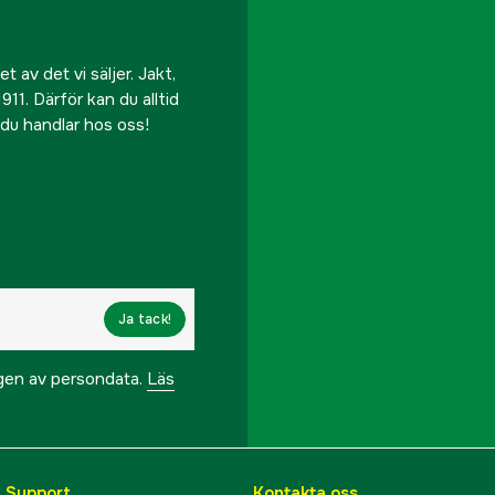
 av det vi säljer. Jakt,
911. Därför kan du alltid
r du handlar hos oss!
Ja tack!
ngen av persondata.
Läs
& Support
Kontakta oss