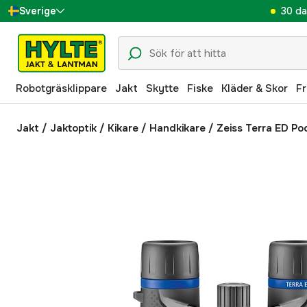
30 da
Sverige
Danmark
Suomi
Robotgräsklippare
Jakt
Skytte
Fiske
Kläder & Skor
Fr
Norge
Deutschland
Jakt
/
Jaktoptik
/
Kikare
/
Handkikare
/
Zeiss Terra ED Po