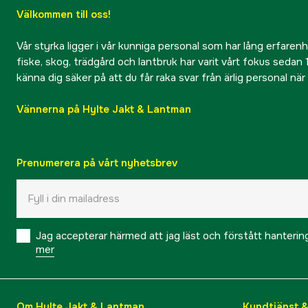
Välkommen till oss!
Vår styrka ligger i vår kunniga personal som har lång erfarenhet
fiske, skog, trädgård och lantbruk har varit vårt fokus sedan 1
känna dig säker på att du får raka svar från ärlig personal nä
Vännerna på Hylte Jakt & Lantman
Prenumerera på vårt nyhetsbrev
Jag accepterar härmed att jag läst och förstått hanteri
mer
Om Hylte Jakt & Lantman
Kundtjänst 