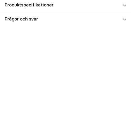
Produktspecifikationer
Referensnummer
1000873685
Frågor och svar
Tillverkarens artikelnummer
71545
EAN
198715703085