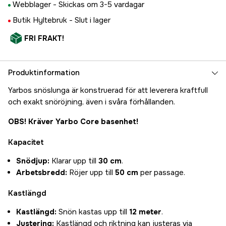
Webblager -
Skickas om 3-5 vardagar
Butik Hyltebruk -
Slut i lager
FRI FRAKT!
Produktinformation
Yarbos snöslunga är konstruerad för att leverera kraftfull
och exakt snöröjning, även i svåra förhållanden.
OBS! Kräver Yarbo Core basenhet!
Kapacitet
Snödjup:
Klarar upp till
30 cm
.
Arbetsbredd:
Röjer upp till
50 cm
per passage.
Kastlängd
Kastlängd:
Snön kastas upp till
12 meter
.
Justering:
Kastlängd och riktning kan justeras via