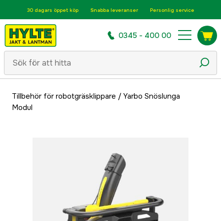
30 dagars öppet köp
Snabba leveranser
Personlig service
0345 - 400 00
Tillbehör för robotgräsklippare
/
Yarbo Snöslunga
Modul