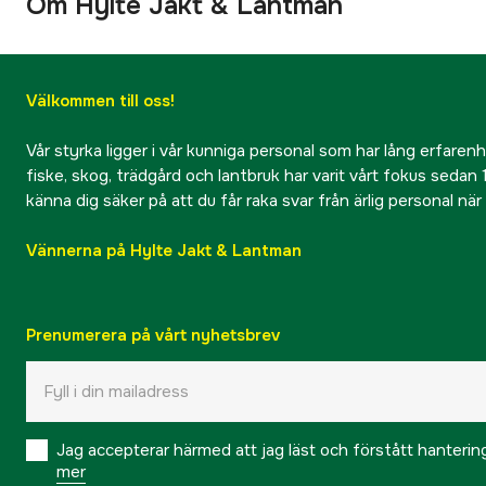
Om Hylte Jakt & Lantman
Välkommen till oss!
Vår styrka ligger i vår kunniga personal som har lång erfarenhet
fiske, skog, trädgård och lantbruk har varit vårt fokus sedan 1
känna dig säker på att du får raka svar från ärlig personal nä
Vännerna på Hylte Jakt & Lantman
Prenumerera på vårt nyhetsbrev
Jag accepterar härmed att jag läst och förstått hanteri
mer