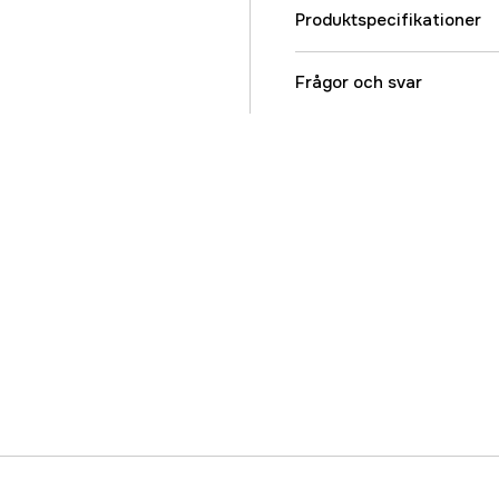
Produktspecifikationer
Färgton
Frågor och svar
Referensnummer
Tillverkarens artikeln
EAN