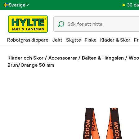
30 da
Sverige
Danmark
Suomi
Robotgräsklippare
Jakt
Skytte
Fiske
Kläder & Skor
Fr
Norge
Deutschland
Kläder och Skor
/
Accessoarer
/
Bälten & Hängslen
/
Wood
Brun/Orange 50 mm