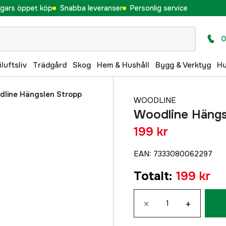
gars öppet köp
Snabba leveranser
Personlig service
0
iluftsliv
Trädgård
Skog
Hem & Hushåll
Bygg & Verktyg
H
line Hängslen Stropp
WOODLINE
Woodline Hängs
199 kr
EAN
:
7333080062297
Totalt
:
199 kr
×
+