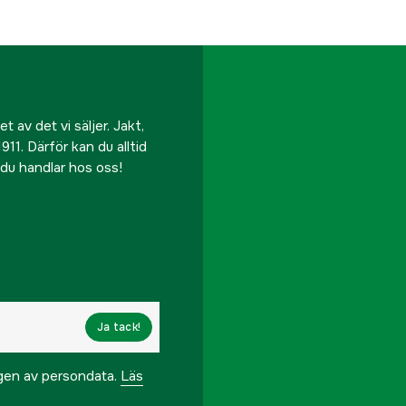
 av det vi säljer. Jakt,
911. Därför kan du alltid
r du handlar hos oss!
Ja tack!
ngen av persondata.
Läs