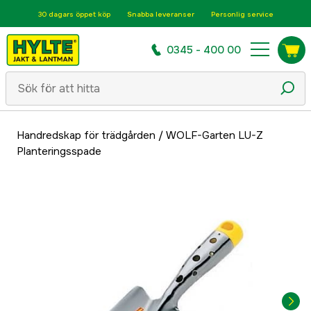
30 dagars öppet köp
Snabba leveranser
Personlig service
0345 - 400 00
Handredskap för trädgården
/
WOLF-Garten LU-Z
Planteringsspade