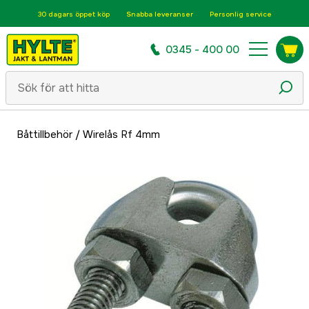
30 dagars öppet köp
Snabba leveranser
Personlig service
0345 - 400 00
Båttillbehör
/
Wirelås Rf 4mm