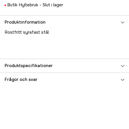
Butik Hyltebruk -
Slut i lager
Produktinformation
Rostfritt syrafast stål.
Produktspecifikationer
Referensnummer
5000025913
Frågor och svar
Tillverkarens artikelnummer
17.11062
EAN
7393401110625