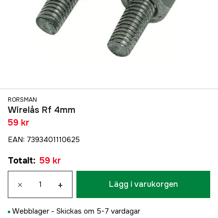
RORSMAN
Wirelås Rf 4mm
59 kr
EAN
:
7393401110625
Totalt
:
59 kr
×
+
Lägg i varukorgen
Webblager -
Skickas om 5-7 vardagar