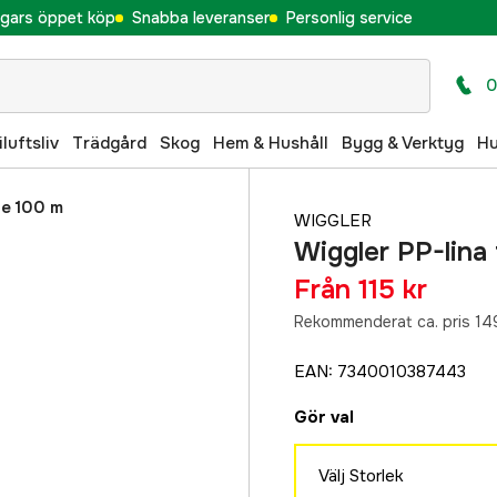
gars öppet köp
Snabba leveranser
Personlig service
0
iluftsliv
Trädgård
Skog
Hem & Hushåll
Bygg & Verktyg
H
de 100 m
WIGGLER
Wiggler PP-lina
Från
115 kr
Rekommenderat ca. pris 149
EAN
:
7340010387443
Gör val
Välj Storlek