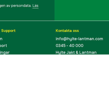
ngen av persondata.
Läs
& Support
Kontakta oss
en
info@hylte-lantman.com
port
0345 - 40 000
ingar
Hylte Jakt & Lantman
Hantverksgatan 15
uider
314 34 Hyltebruk
kort