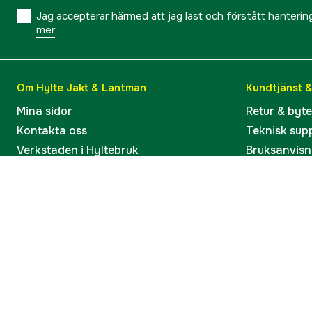
Jag accepterar härmed att jag läst och förstått hanteri
mer
Om Hylte Jakt & Lantman
Kundtjänst 
Mina sidor
Retur & byt
Kontakta oss
Teknisk sup
Verkstaden i Hyltebruk
Bruksanvisn
Jobba hos oss
Artiklar & G
Omdömen och betyg
Varumärken
Våra kataloger
Köp present
Ångra köp