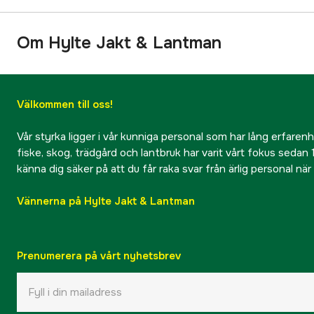
Om Hylte Jakt & Lantman
Välkommen till oss!
Vår styrka ligger i vår kunniga personal som har lång erfarenhet
fiske, skog, trädgård och lantbruk har varit vårt fokus sedan 1
känna dig säker på att du får raka svar från ärlig personal nä
Vännerna på Hylte Jakt & Lantman
Prenumerera på vårt nyhetsbrev