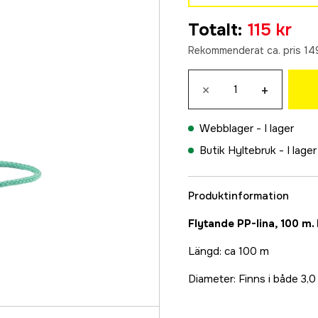
4 mm
Totalt
:
115 kr
169 kr
Rekommenderat ca. pris 149
3 mm
115 kr
×
+
Webblager -
I lager
Butik Hyltebruk -
I lager
Produktinformation
Flytande PP-lina, 100 m.
Längd: ca 100 m
Diameter: Finns i både 3,