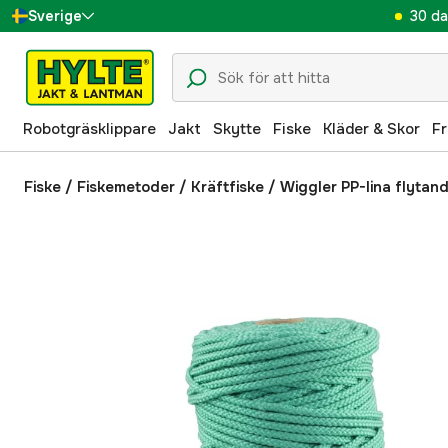
30 da
Sverige
Danmark
Suomi
Robotgräsklippare
Jakt
Skytte
Fiske
Kläder & Skor
Fr
Norge
Deutschland
Fiske
/
Fiskemetoder
/
Kräftfiske
/
Wiggler PP-lina flytan