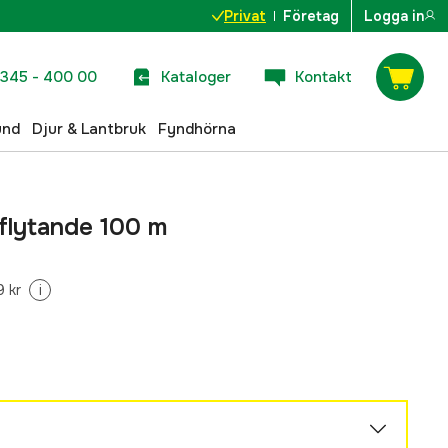
Privat
Företag
Logga in
345 - 400 00
Kataloger
Kontakt
und
Djur & Lantbruk
Fyndhörna
 flytande 100 m
 kr
i