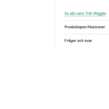
Se alla varor från Wiggler
Produktspecifikationer
Fiskart
Frågor och svar
Referensnummer
Tillverkarens artikeln
EAN