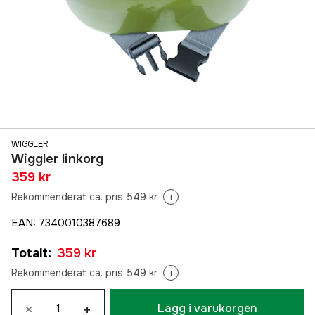
WIGGLER
Wiggler linkorg
359 kr
Rekommenderat ca. pris 549 kr
i
EAN
:
7340010387689
Totalt
:
359 kr
Rekommenderat ca. pris 549 kr
i
×
+
Lägg i varukorgen