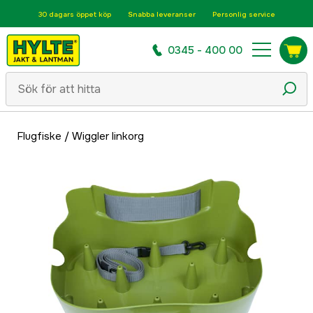
30 dagars öppet köp
Snabba leveranser
Personlig service
0345 - 400 00
Flugfiske
/
Wiggler linkorg