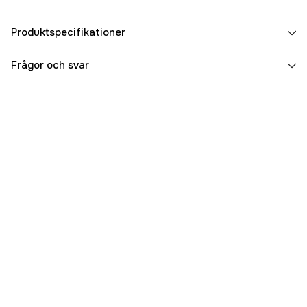
Produktspecifikationer
Referensnummer
5000005361
Frågor och svar
Tillverkarens artikelnummer
SKRY2
EAN
7340010378915