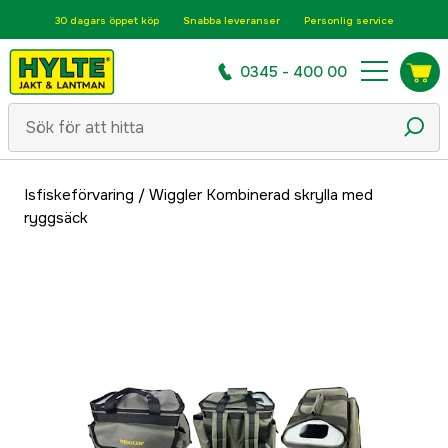
30 dagars öppet köp
Snabba leveranser
Personlig service
0345 - 400 00
Isfiskeförvaring
/
Wiggler Kombinerad skrylla med
ryggsäck