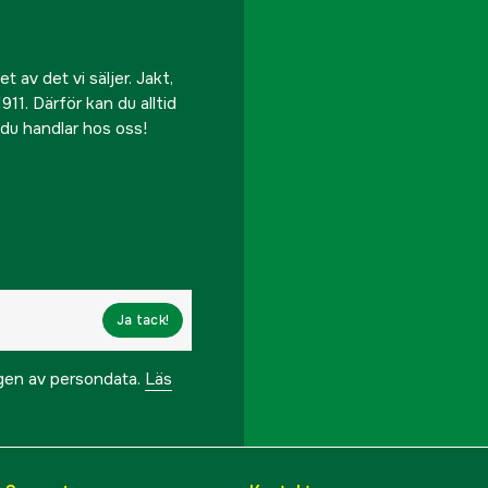
 av det vi säljer. Jakt,
911. Därför kan du alltid
r du handlar hos oss!
Ja tack!
ngen av persondata.
Läs