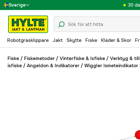
30 da
Sverige
Danmark
Suomi
Robotgräsklippare
Jakt
Skytte
Fiske
Kläder & Skor
Fr
Norge
Deutschland
Fiske
/
Fiskemetoder
/
Vinterfiske & Isfiske
/
Verktyg & til
isfiske
/
Angeldon & Indikatorer
/
Wiggler Ismeteindikator