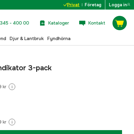
Privat
Företag
Logga in
345 - 400 00
Kataloger
Kontakt
und
Djur & Lantbruk
Fyndhörna
ndikator 3-pack
 kr
i
 kr
i