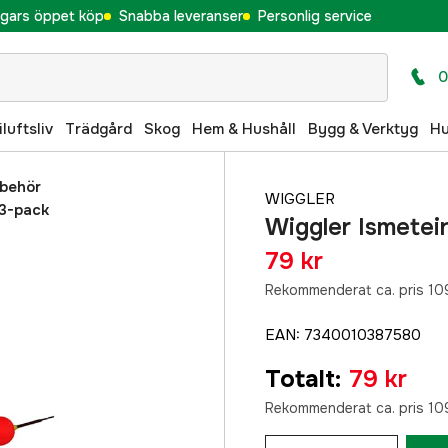
gars öppet köp
Snabba leveranser
Personlig service
0
iluftsliv
Trädgård
Skog
Hem & Hushåll
Bygg & Verktyg
H
lbehör
WIGGLER
 3-pack
Wiggler Ismetei
79 kr
Rekommenderat ca. pris 109
EAN
:
7340010387580
Totalt
:
79 kr
Rekommenderat ca. pris 109