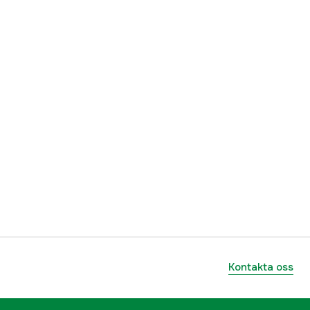
ummer
ID5
7340010387580
Kontakta oss