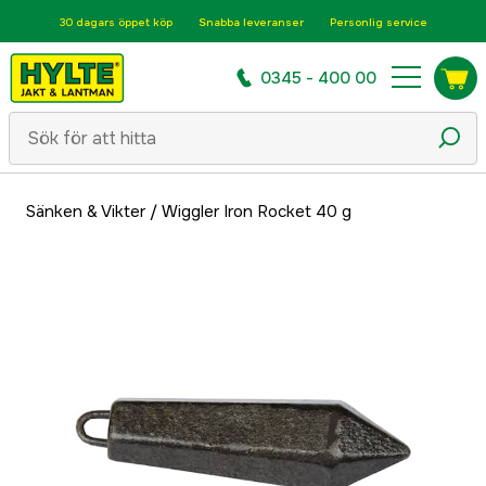
30 dagars öppet köp
Snabba leveranser
Personlig service
0345 - 400 00
Sänken & Vikter
/
Wiggler Iron Rocket 40 g