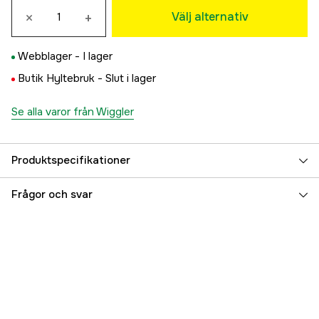
×
+
29 kr
Välj alternativ
Webblager -
I lager
Butik Hyltebruk -
Slut i lager
Se alla varor från Wiggler
Produktspecifikationer
Referensnummer
5000003568
Frågor och svar
Tillverkarens artikelnummer
RS40
EAN
7340010386927