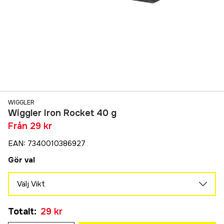
WIGGLER
Wiggler Iron Rocket 40 g
Från
29 kr
EAN
:
7340010386927
Gör val
Välj Vikt
40 g
Tillfälligt slut
Totalt
:
29 kr
49 kr
20 g