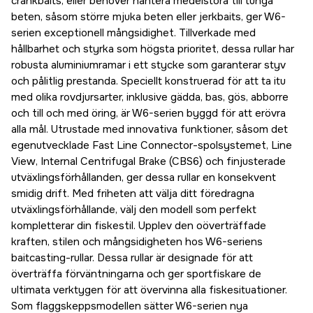
crankbaits, eller behöver hantera medelstora till tunga
beten, såsom större mjuka beten eller jerkbaits, ger W6-
serien exceptionell mångsidighet. Tillverkade med
hållbarhet och styrka som högsta prioritet, dessa rullar har
robusta aluminiumramar i ett stycke som garanterar styv
och pålitlig prestanda. Speciellt konstruerad för att ta itu
med olika rovdjursarter, inklusive gädda, bas, gös, abborre
och till och med öring, är W6-serien byggd för att erövra
alla mål. Utrustade med innovativa funktioner, såsom det
egenutvecklade Fast Line Connector-spolsystemet, Line
View, Internal Centrifugal Brake (CBS6) och finjusterade
utväxlingsförhållanden, ger dessa rullar en konsekvent
smidig drift. Med friheten att välja ditt föredragna
utväxlingsförhållande, välj den modell som perfekt
kompletterar din fiskestil. Upplev den oöverträffade
kraften, stilen och mångsidigheten hos W6-seriens
baitcasting-rullar. Dessa rullar är designade för att
överträffa förväntningarna och ger sportfiskare de
ultimata verktygen för att övervinna alla fiskesituationer.
Som flaggskeppsmodellen sätter W6-serien nya