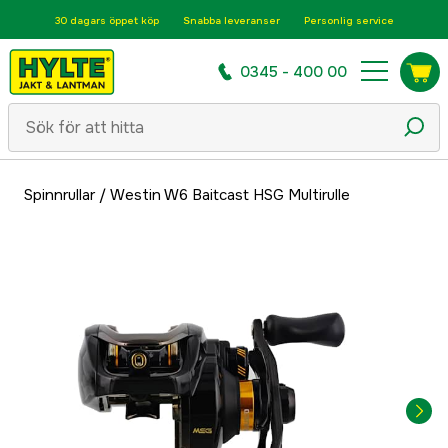
30 dagars öppet köp
Snabba leveranser
Personlig service
0345 - 400 00
Spinnrullar
/
Westin W6 Baitcast HSG Multirulle