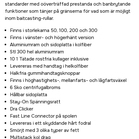
standarder med oöverträffad prestanda och banbrytande
funktioner som tänjer på gränserna för vad som är möjligt
inom baitcasting-rullar.
Finns i storlekarna 50, 100, 200 och 300
Finns i vänster- och högerhänt version
Aluminiumram och sidoplatta i kolfiber
Stl 300 hel aluminiumram
10 1 Tätade rostfria kullager inklusive
Levereras med handtag i helkolfiber
Halkfria gummihandtagsknoppar
Finns i höghastighets-, mellanfarts- och lågfartsväxel
6 Sko centrifugalbroms
Hållbar sidoplatta
Stay-On Spänningsratt
Dra Clicker
Fast Line Connector på spolen
Levereras i ett skyddande hårt fodral
Smörjt med 3 olika typer av fett
Multistack kol drag