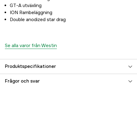
GT-A utväxling
ION Rambeläggning
Double anodized star drag
Se alla varor från Westin
Produktspecifikationer
Kullager + rullager
10+1
Frågor och svar
Referensnummer
5000079542
Tillverkarens artikelnummer
R004-054-015
EAN
5707549496480