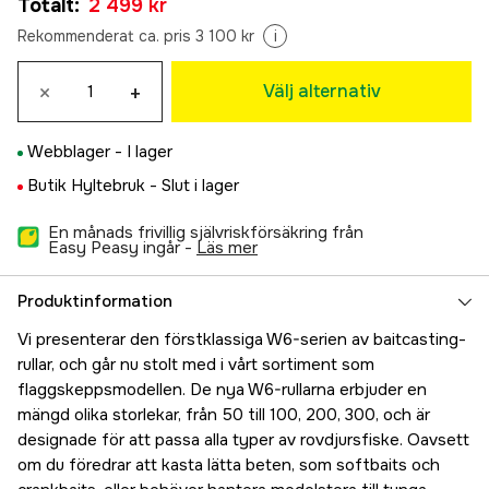
Totalt
:
2 499 kr
2 565 kr
101 HSG Vänster
Rekommenderat ca. pris 3 100 kr
i
Tillfälligt slut
2 565 kr
100 HSG Höger
×
+
Välj alternativ
2 499 kr
301 HSG Vänster
Webblager -
I lager
2 565 kr
300 HSG Höger
Butik Hyltebruk -
Slut i lager
2 499 kr
En månads frivillig självriskförsäkring från
Easy Peasy ingår -
läs mer
Produktinformation
Vi presenterar den förstklassiga W6-serien av baitcasting-
rullar, och går nu stolt med i vårt sortiment som
flaggskeppsmodellen. De nya W6-rullarna erbjuder en
mängd olika storlekar, från 50 till 100, 200, 300, och är
designade för att passa alla typer av rovdjursfiske. Oavsett
om du föredrar att kasta lätta beten, som softbaits och