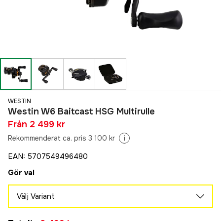
WESTIN
Westin W6 Baitcast HSG Multirulle
Från
2 499 kr
Rekommenderat ca. pris 3 100 kr
i
EAN
:
5707549496480
Gör val
Välj Variant
51 HSG Vänster
Tillfälligt slut