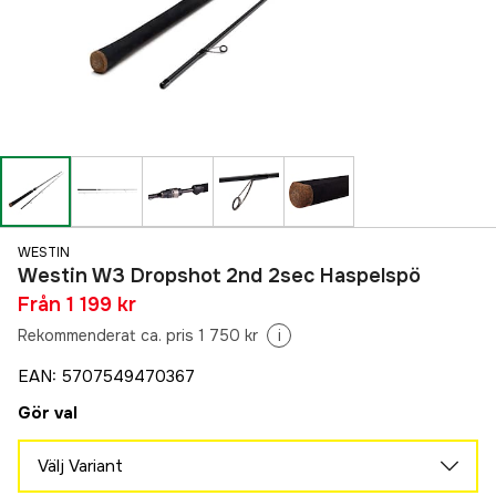
WESTIN
Westin W3 Dropshot 2nd 2sec Haspelspö
Från
1 199 kr
Rekommenderat ca. pris 1 750 kr
i
EAN
:
5707549470367
Gör val
Välj Variant