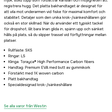
mjuk, solid topp som förbättrar känslan och möjligheten att
registrera hugg. Det platta bakhandtaget är designat för
att vila mot underarmen vid fiske för maximal komfort och
stabilitet. Detaljer som den unika krok-/sänkeshållaren gör
också en stor skillnad. När du använder ett typiskt tackel
för dropshot, låt bara linan glida in, spänn upp och sänket
hålls på plats, så du slipper trassel vid förflyttningar mellan
platser.
Rullfäste: SKS
Ringar: LS
Klinga: Torayca® High Performance Carbon fibers
Handtag: Premium EVA med butt av gummikork
Förstärkt med 1K woven carbon
Platt bakhandtag
Specialdesignad krok-/sänkeshållare
Se alla varor från Westin