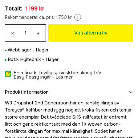
8'/240cm M 5-28g
Totalt
:
1 199 kr
1 199 kr
Rekommenderat ca. pris 1 750 kr
i
×
+
Välj alternativ
Webblager -
I lager
Butik Hyltebruk -
I lager
En månads frivillig självriskförsäkring från
Easy Peasy ingår -
läs mer
Produktinformation
W3 Dropshot 2nd Generation har en känslig klinga av
Torayca® kolfiber med rygg nog att kroka fisken och tämja
större exemplar. Det tvådelade SKS-rullfästet är extremt
lätt och ger direktkontakt med den 1K woven carbon-
förstärkta klingan för maximal känslighet. Spöet har en