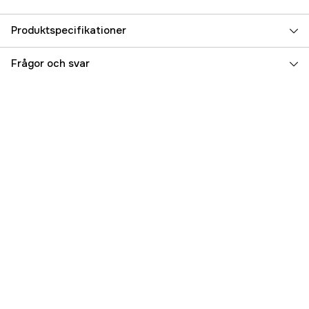
Produktspecifikationer
Referensnummer
5000035132
Frågor och svar
Tillverkarens artikelnummer
W356-0802-M
EAN
5707549470367