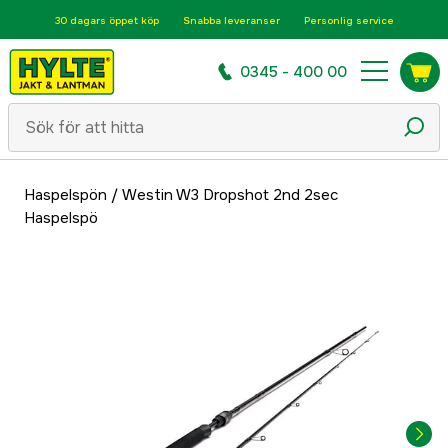
30 dagars öppet köp
Snabba leveranser
Personlig service
0345 - 400 00
Haspelspön
/
Westin W3 Dropshot 2nd 2sec
Haspelspö