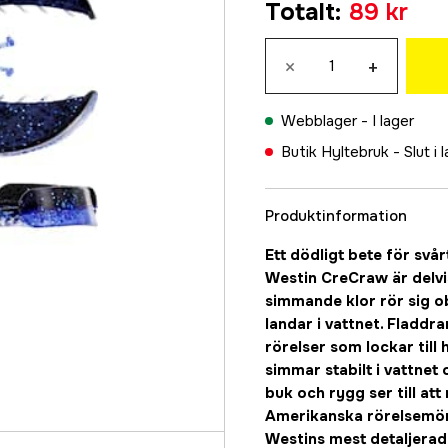
Totalt
:
89 kr
89 kr
Junebug
×
+
89 kr
Sangria
Webblager -
I lager
89 kr
Butik Hyltebruk -
Slut i 
Motoroil Pepp
89 kr
Produktinformation
Glow White
89 kr
Ett dödligt bete för svår
Black/Chartre
Westin CreCraw är delvis
89 kr
simmande klor rör sig o
landar i vattnet. Fladdr
Green Pumpkin
rörelser som lockar till
89 kr
simmar stabilt i vattne
buk och rygg ser till at
Amerikanska rörelsemöns
Westins mest detaljerad