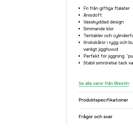
Fri från giftiga ftalater
Anisdoft
Vasskyddad design
Simmande klor
Tentakler och cylinder
Krokskåror i rygg och 
vanligt jigghuvud
Perfekt för jiggning. ”p
Stabil simrörelse tack 
Se alla varor från Westin
Produktspecifikationer
Krokstorlek, drag
Frågor och svar
Beteslängd