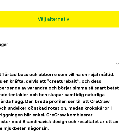
Slutsåld
Slutsåld
Välj alternativ
lager
er
Slutsåld
tflörtad bass och abborre som vill ha en rejäl måltid.
use
 en kräfta, delvis ett ”creaturebait”, och dess
beroende av varandra och börjar simma så snart betet
ande tentakler och ben skapar samtidig naturliga
 Purple
 hårda hugg. Den breda profilen ser till att CreCraw
t och undviker oönskad rotation, medan krokskåror i
t riggningen blir enkel. CreCraw kombinerar
ter med Skandinavisk design och resultatet är ett av
e mjukbeten någonsin.