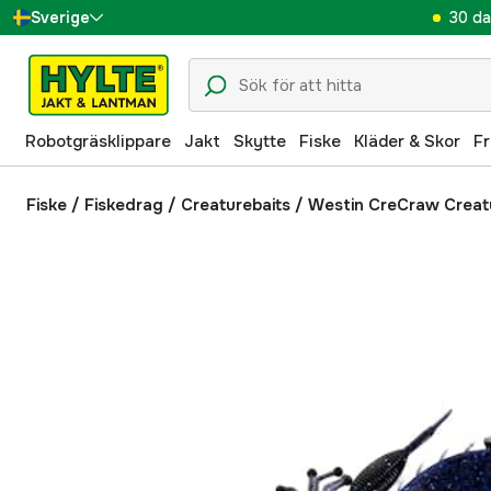
30 da
Sverige
Danmark
Suomi
Robotgräsklippare
Jakt
Skytte
Fiske
Kläder & Skor
Fr
Norge
Deutschland
Fiske
/
Fiskedrag
/
Creaturebaits
/
Westin CreCraw Creatu