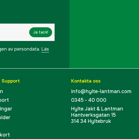
Ja tack!
ngen av persondata.
Läs
& Support
Kontakta oss
en
info@hylte-lantman.com
port
0345 - 40 000
ingar
Hylte Jakt & Lantman
Hantverksgatan 15
uider
314 34 Hyltebruk
kort