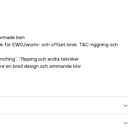
formade ben
buk för EWG/worm- och offset-krok, T&C-riggning och
unching”, ”flipping och andra tekniker
vare en bred design och simmande klor
4/0
10 cm