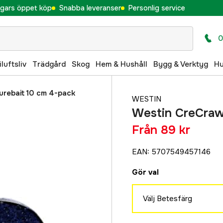
gars öppet köp
Snabba leveranser
Personlig service
0
iluftsliv
Trädgård
Skog
Hem & Hushåll
Bygg & Verktyg
H
rebait 10 cm 4-pack
WESTIN
Westin CreCraw
Från
89 kr
EAN
:
5707549457146
Gör val
Välj Betesfärg
Black/Blue