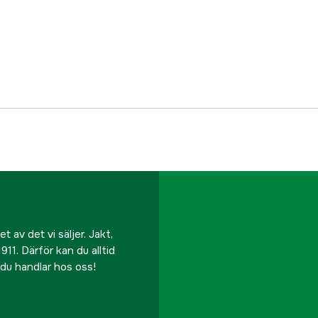
Betesvikt
Fiskart
Vasskydd
Referensnummer
Tillverkarens artikeln
EAN
 av det vi säljer. Jakt,
911. Därför kan du alltid
r du handlar hos oss!