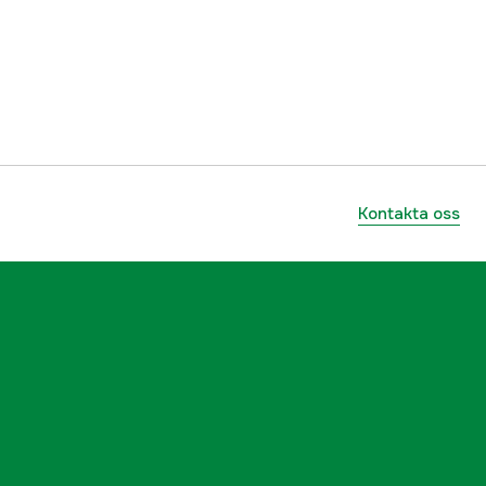
12 g
Abborre
no
3000017917
Kontakta oss
ummer
P151-558-010
5707549457146