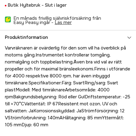
Butik Hyltebruk -
Slut i lager
En månads frivillig självriskförsäkring från
Easy Peasy ingår -
läs mer
Produktinformation
Varvräknaren är ovärderlig för den som vill ha överblick på
motorns gång.Instrumentet kontrollerar tomgång,
normalgång och toppbelastning.Även bra vid val av rätt
propeller och för maximal bränsleekonomi.Finns i utförande
för 4000 respektive 8000 rpm, har även inbyggd
timräknare.Specifikationer:Färg: SvartRing/sarg: Svart
plastModell: Med timräknareArbetsområde: 4000
rpmBakgrundsbelysning: Röd eller GulDriftstemperatur: -25
till +70°CVattentät: IP 67Resistent mot ozon, UV och
saltvatten: JaKorrosionsskyddad: JaStrömförsörjning: 12
VStrömförbrukning: 140mAHåltagning: 85 mmYttermått:
105 mmDjup: 60 mm