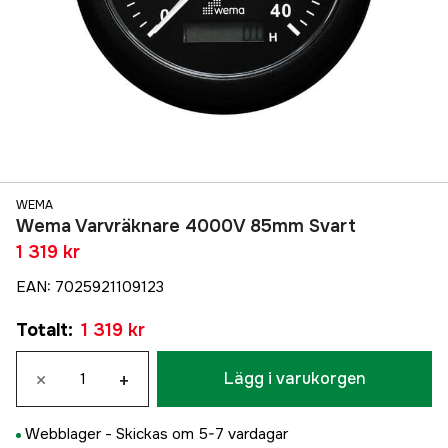
WEMA
Wema Varvräknare 4000V 85mm Svart
1 319 kr
EAN
:
7025921109123
Totalt
:
1 319 kr
×
+
Lägg i varukorgen
Webblager -
Skickas om 5-7 vardagar