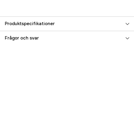
Produktspecifikationer
Referensnummer
5000025485
Frågor och svar
Tillverkarens artikelnummer
110912
EAN
7025921109123