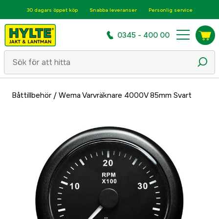
30 dagars öppet köp
Snabba leveranser
Personlig service
0345 - 400 00
Båttillbehör
/
Wema Varvräknare 4000V 85mm Svart