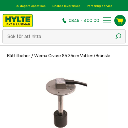
30 dagars öppet köp
Snabba leveranser
Personlig service
0345 - 400 00
Båttillbehör
/
Wema Givare S5 35cm Vatten/Bränsle