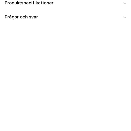
Produktspecifikationer
Referensnummer
5000018962
Frågor och svar
Tillverkarens artikelnummer
323107
EAN
7025923231075