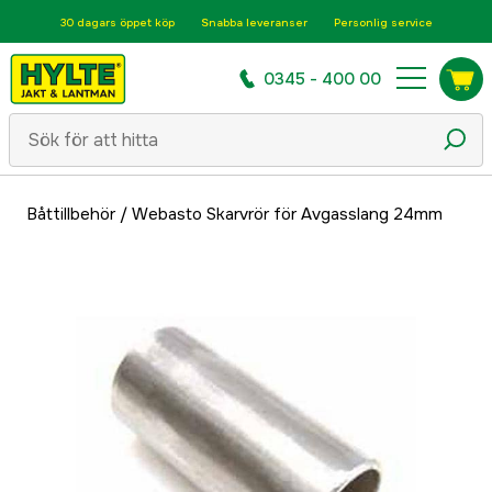
30 dagars öppet köp
Snabba leveranser
Personlig service
0345 - 400 00
Båttillbehör
/
Webasto Skarvrör för Avgasslang 24mm