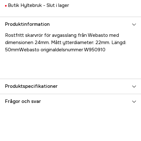
Butik Hyltebruk -
Slut i lager
Produktinformation
Rostfritt skarvrör för avgasslang från Webasto med
dimensionen 24mm. Mått ytterdiameter: 22mm. Längd:
50mmWebasto originaldelsnummer W950910
Produktspecifikationer
Referensnummer
5000023676
Frågor och svar
Tillverkarens artikelnummer
17.46199
EAN
7393401461994