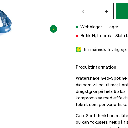
×
+
Webblager -
I lager
Butik Hyltebruk -
Slut i 
En månads frivillig sj
Produktinformation
Watersnake Geo-Spot GPS
dig som vill ha ultimat ko
dragstyrka på hela 65 lbs,
kompromissa med effektiv
teknik som gör varje fiske
Geo-Spot-funktionen låter 
du kan fokusera helt på fis