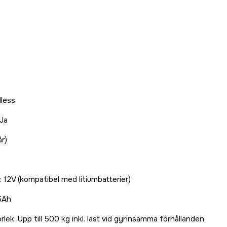
dless
Ja
år)
12V (kompatibel med litiumbatterier)
95Ah
k: Upp till 500 kg inkl. last vid gynnsamma förhållanden