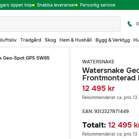
gars öppet köp
Snabba leveranser
Personlig service
0
iluftsliv
Trädgård
Skog
Hem & Hushåll
Bygg & Verktyg
H
e Geo-Spot GPS SW65
WATERSNAKE
Watersnake Ge
Frontmonterad 
12 495 kr
Rekommenderat ca. pris 13 
EAN
:
9312327871449
Totalt
:
12 495 k
Rekommenderat ca. pris 13 