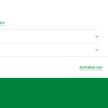
ake
5000059782
ummer
55316
Kontakta oss
9312327871449