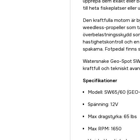
upprepa dem exakt eller ba
till heta fiskeplatser ell
Den kraftfulla motorn är b
weedless-propeller som ta
överbelastningsskydd som
hastighetskontroll och en s
spakarna. Fotpedal finns s
Watersnake Geo-Spot SW65 
kraftfull och tekniskt av
Specifikationer
Modell: SW65/60 (GEO
Spänning: 12V
Max dragstyrka: 65 lbs
Max RPM: 1650