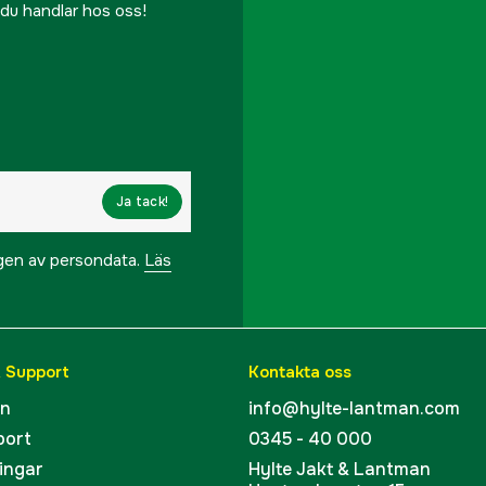
r du handlar hos oss!
Ja tack!
ngen av persondata.
Läs
& Support
Kontakta oss
en
info@hylte-lantman.com
port
0345 - 40 000
ingar
Hylte Jakt & Lantman