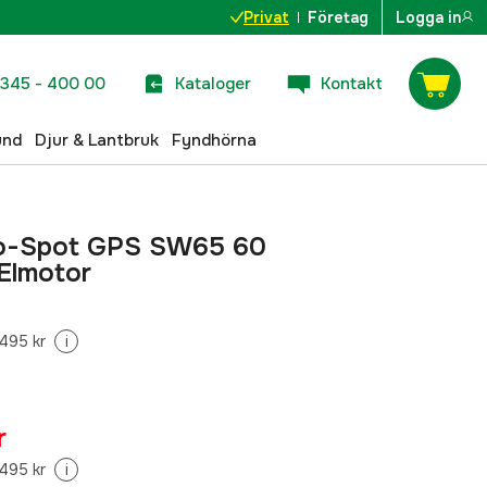
Privat
Företag
Logga in
345 - 400 00
Kataloger
Kontakt
und
Djur & Lantbruk
Fyndhörna
o-Spot GPS SW65 60
Elmotor
495 kr
i
r
495 kr
i