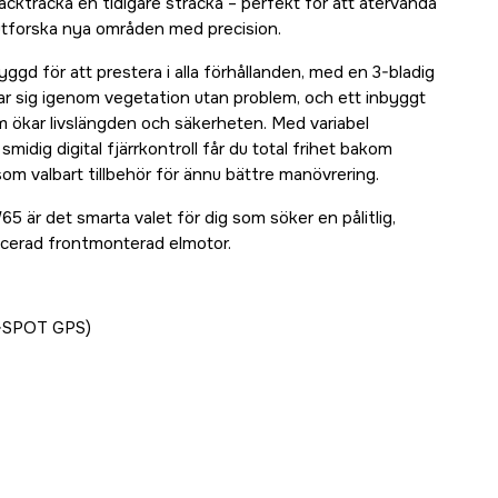
cktracka en tidigare sträcka – perfekt för att återvända
er utforska nya områden med precision.
yggd för att prestera i alla förhållanden, med en 3-bladig
r sig igenom vegetation utan problem, och ett inbyggt
 ökar livslängden och säkerheten. Med variabel
midig digital fjärrkontroll får du total frihet bakom
om valbart tillbehör för ännu bättre manövrering.
är det smarta valet för dig som söker en pålitlig,
ancerad frontmonterad elmotor.
-SPOT GPS)