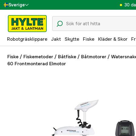
30 da
Sverige
Danmark
Suomi
Robotgräsklippare
Jakt
Skytte
Fiske
Kläder & Skor
Fr
Norge
Deutschland
Fiske
/
Fiskemetoder
/
Båtfiske
/
Båtmotorer
/
Watersnak
60 Frontmonterad Elmotor