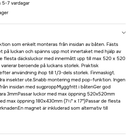
 5-7 vardagar
lager
ion som enkelt monteras från insidan av båten. Fästs
t på luckan och spänns upp mot innertaket med hjälp av
e flesta däcksluckor med innermått upp till max 520 x 520
arierar beroende på luckans storlek. Praktisk
efter användning ihop till 1/3-dels storlek. Finmaskigt,
dra insekter ute.Snabb montering med pop-funktion. Ingen
 från insidan med sugproppMyggfritt i båtenGer god
 bara 3mmPassar luckor med max öppning 520x520mm
 med max öppning 180x430mm (7½" x 17")Passar de flesta
rknadenEn magnet är inkluderad som alternativ till