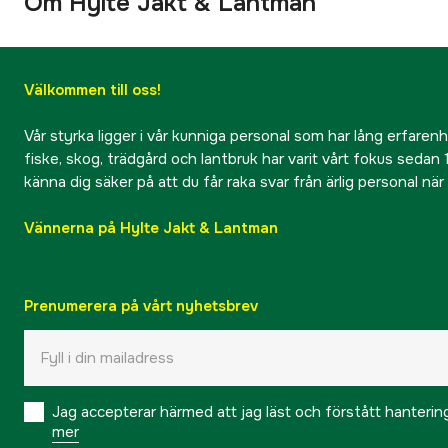
Om Hylte Jakt & Lantman
Välkommen till oss!
Vår styrka ligger i vår kunniga personal som har lång erfarenhet
fiske, skog, trädgård och lantbruk har varit vårt fokus sedan 1
känna dig säker på att du får raka svar från ärlig personal nä
Vännerna på Hylte Jakt & Lantman
Prenumerera på vårt nyhetsbrev
Jag accepterar härmed att jag läst och förstått hanteri
mer