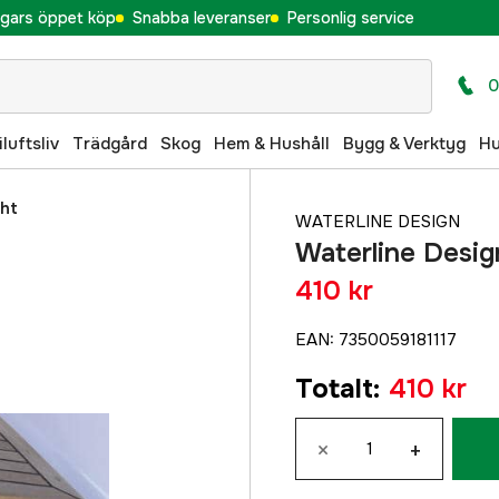
gars öppet köp
Snabba leveranser
Personlig service
0
iluftsliv
Trädgård
Skog
Hem & Hushåll
Bygg & Verktyg
H
ght
WATERLINE DESIGN
Waterline Design
410 kr
EAN
:
7350059181117
Totalt
:
410 kr
×
+