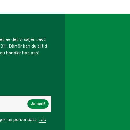
 av det vi säljer. Jakt,
911. Därför kan du alltid
r du handlar hos oss!
Ja tack!
ngen av persondata.
Läs