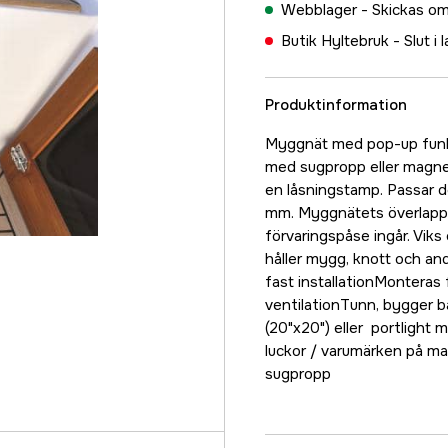
Webblager -
Skickas om
Butik Hyltebruk -
Slut i 
Produktinformation
Myggnät med pop-up funkt
med sugpropp eller magne
en låsningstamp. Passar d
mm. Myggnätets överlapp v
förvaringspåse ingår. Viks 
håller mygg, knott och an
fast installationMonteras
ventilationTunn, bygger
(20"x20") eller portlight
luckor / varumärken på ma
sugpropp