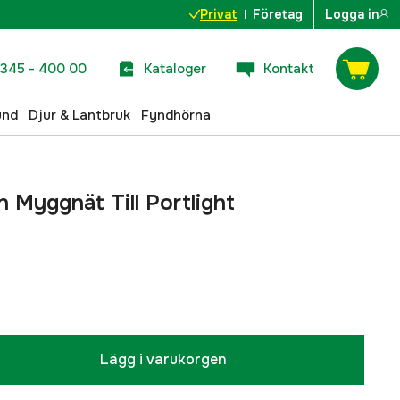
Privat
Företag
Logga in
345 - 400 00
Kataloger
Kontakt
und
Djur & Lantbruk
Fyndhörna
 Myggnät Till Portlight
Lägg i varukorgen