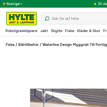
30 da
Sverige
Danmark
Suomi
Robotgräsklippare
Jakt
Skytte
Fiske
Kläder & Skor
Fr
Norge
Deutschland
Fiske
/
Båttillbehör
/
Waterline Design Myggnät Till Portli