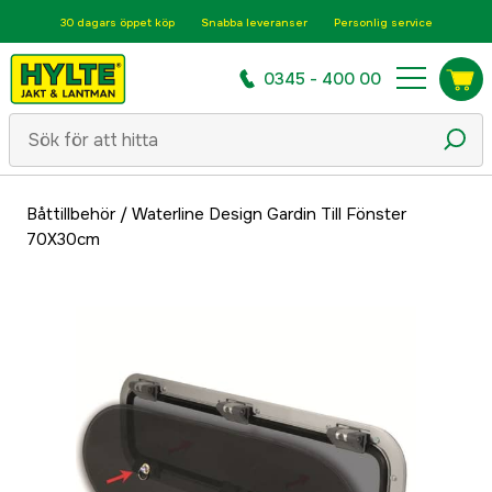
30 dagars öppet köp
Snabba leveranser
Personlig service
0345 - 400 00
Båttillbehör
/
Waterline Design Gardin Till Fönster
70X30cm