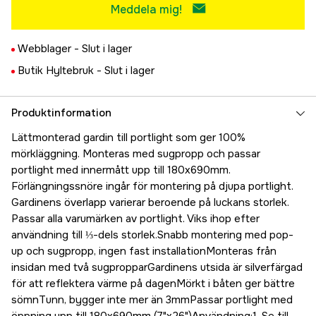
Meddela mig!
Webblager -
Slut i lager
Butik Hyltebruk -
Slut i lager
Produktinformation
Lättmonterad gardin till portlight som ger 100%
mörkläggning. Monteras med sugpropp och passar
portlight med innermått upp till 180x690mm.
Förlängningssnöre ingår för montering på djupa portlight.
Gardinens överlapp varierar beroende på luckans storlek.
Passar alla varumärken av portlight. Viks ihop efter
användning till ⅓-dels storlek.Snabb montering med pop-
up och sugpropp, ingen fast installationMonteras från
insidan med två sugpropparGardinens utsida är silverfärgad
för att reflektera värme på dagenMörkt i båten ger bättre
sömnTunn, bygger inte mer än 3mmPassar portlight med