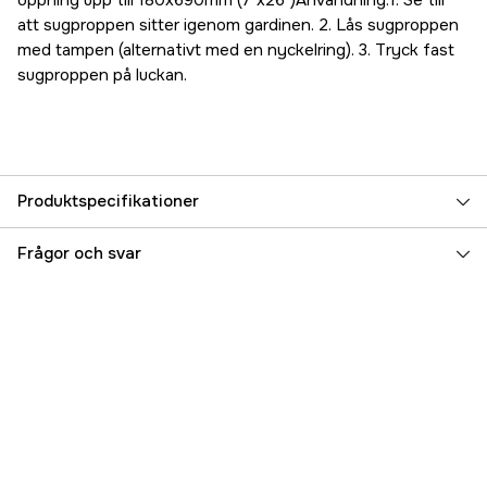
öppning upp till 180x690mm (7"x26")Användning:1. Se till
att sugproppen sitter igenom gardinen. 2. Lås sugproppen
med tampen (alternativt med en nyckelring). 3. Tryck fast
sugproppen på luckan.
Produktspecifikationer
Referensnummer
5000018687
Frågor och svar
Tillverkarens artikelnummer
WLD1335
EAN
7350059181070