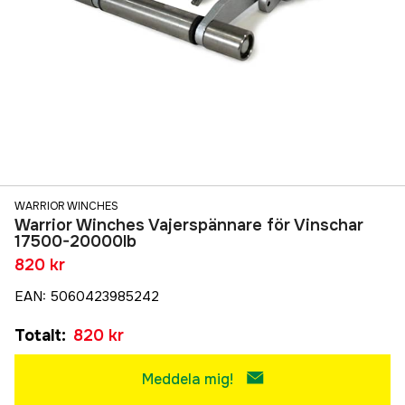
WARRIOR WINCHES
Warrior Winches Vajerspännare för Vinschar
17500-20000lb
820 kr
EAN
:
5060423985242
Totalt
:
820 kr
Meddela mig!