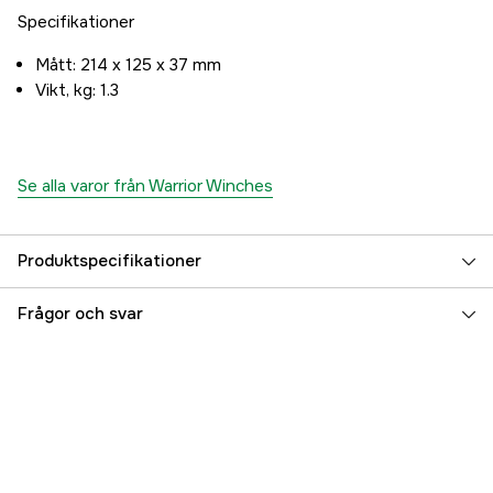
Specifikationer
Mått: 214 x 125 x 37 mm
Vikt, kg: 1.3
Se alla varor från Warrior Winches
Produktspecifikationer
Referensnummer
4000119529
Frågor och svar
Tillverkarens artikelnummer
TEN017
EAN
5060423985242