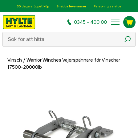
30 dagars öppet köp
Snabba leveranser
Personlig service
0345 - 400 00
Vinsch
/
Warrior Winches Vajerspännare för Vinschar
17500-20000lb