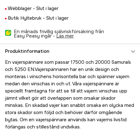
Webblager -
Slut i lager
Butik Hyltebruk -
Slut i lager
En månads frivillig självriskförsäkring från
Easy Peasy ingår -
läs mer
Produktinformation
En vajerspännare som passar 17500 och 20000 Samurai´s
och 5250 EN.Vajerspännaren har en unik design och
monteras i vinschens horisontella bar och spänner vajern
medan den vinschas in och ut. Våra vajerspännare är
speciellt framtagna för att se till att vajern vinschas upp
jämnt vilket gör att överlappen som orsakar skador
minskas. En skadad vajer kan snabbt orsaka en olycka med
stora skador som följd och behöver därför omgående
bytas. Om en vajerspännare används kan vajerns livstid
förlängas och stillestånd undvikas.