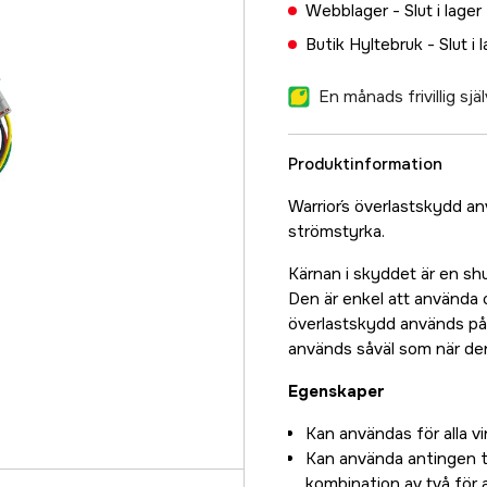
Webblager -
Slut i lager
Butik Hyltebruk -
Slut i 
En månads frivillig sj
Produktinformation
Warrior´s överlastskydd a
strömstyrka.
Kärnan i skyddet är en shu
Den är enkel att använda 
överlastskydd används på 
används såväl som när de
Egenskaper
Kan användas för alla 
Kan använda antingen trå
kombination av två för 