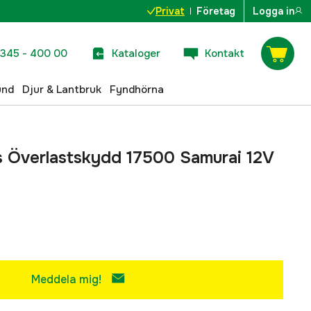
Privat
Företag
Logga in
345 - 400 00
Kataloger
Kontakt
und
Djur & Lantbruk
Fyndhörna
s Överlastskydd 17500 Samurai 12V
Meddela mig!