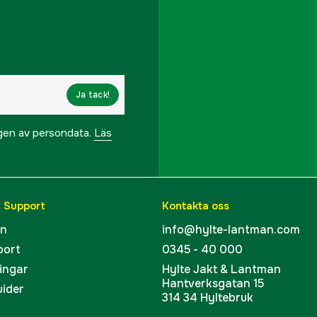
Ja tack!
ngen av persondata.
Läs
& Support
Kontakta oss
en
info@hylte-lantman.com
port
0345 - 40 000
ingar
Hylte Jakt & Lantman
Hantverksgatan 15
uider
314 34 Hyltebruk