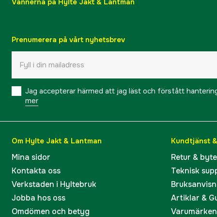
Vännerna på Hylte Jakt & Lantman
Prenumerera på vårt nyhetsbrev
Jag accepterar härmed att jag läst och förstått hanteri
mer
Om Hylte Jakt & Lantman
Kundtjänst 
Mina sidor
Retur & byt
Kontakta oss
Teknisk sup
Verkstaden i Hyltebruk
Bruksanvisn
Jobba hos oss
Artiklar & G
Omdömen och betyg
Varumärken