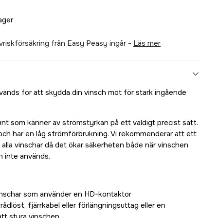
lager
älvriskförsäkring från Easy Peasy ingår -
läs mer
nvänds för att skydda din vinsch mot för stark ingående
nt som känner av strömstyrkan på ett väldigt precist sätt.
och har en låg strömförbrukning. Vi rekommenderar att ett
alla vinschar då det ökar säkerheten både när vinschen
n inte används.
vinschar som använder en HD-kontaktor
dlöst, fjärrkabel eller förlängningsuttag eller en
att styra vinschen