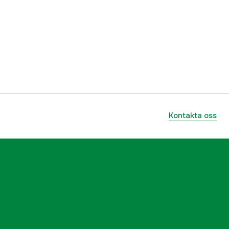
ummer
OLP1750012
5060423984528
Kontakta oss