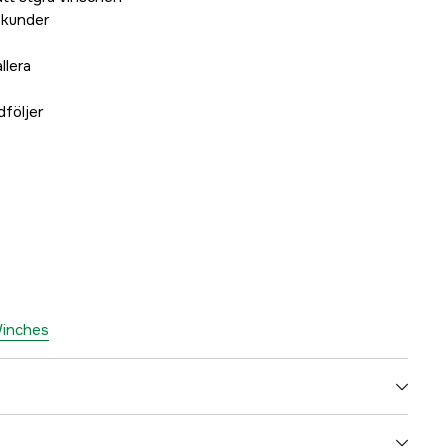
sekunder
llera
följer
 Winches
4000119494