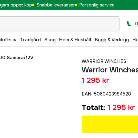
gars öppet köp
Snabba leveranser
Personlig service
0
iluftsliv
Trädgård
Skog
Hem & Hushåll
Bygg & Verktyg
H
00 Samurai 12V
WARRIOR WINCHES
Warrior Winche
1 295 kr
EAN
:
5060423984528
Totalt
:
1 295 kr