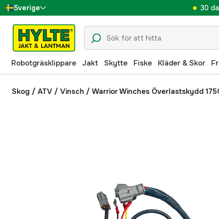
30 da
Sverige
Danmark
Suomi
Robotgräsklippare
Jakt
Skytte
Fiske
Kläder & Skor
Fr
Norge
Deutschland
Skog
/
ATV
/
Vinsch
/
Warrior Winches Överlastskydd 175