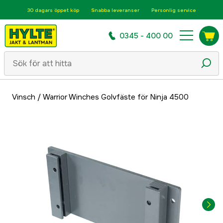
30 dagars öppet köp
Snabba leveranser
Personlig service
0345 - 400 00
Vinsch
/
Warrior Winches Golvfäste för Ninja 4500