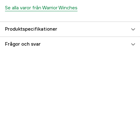
Se alla varor från Warrior Winches
Produktspecifikationer
Referensnummer
1000707990
Frågor och svar
Tillverkarens artikelnummer
IST45FP
EAN
5060423985259