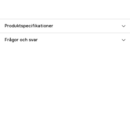
Produktspecifikationer
Referensnummer
1000002419
Frågor och svar
Tillverkarens artikelnummer
78346