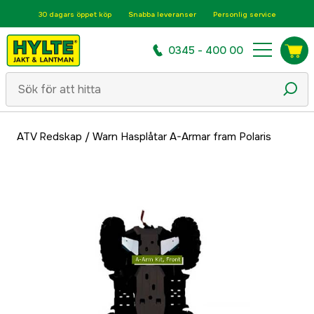
30 dagars öppet köp
Snabba leveranser
Personlig service
0345 - 400 00
ATV Redskap
/
Warn Hasplåtar A-Armar fram Polaris