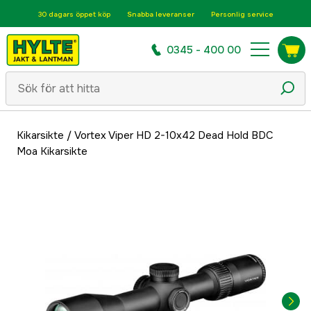
30 dagars öppet köp
Snabba leveranser
Personlig service
0345 - 400 00
Kikarsikte
/
Vortex Viper HD 2-10x42 Dead Hold BDC
Moa Kikarsikte