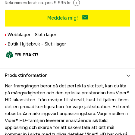
Rekommenderat ca. pris 9 995 kr
i
Meddela mig!
Webblager -
Slut i lager
Butik Hyltebruk -
Slut i lager
FRI FRAKT!
Produktinformation
När framgången beror på det perfekta skottet, kan du lita
på mångsidigheten och den optiska prestandan hos Viper®
HD kikarsikten. Från rovdjur till storvilt, kust till fjällen, finns
det en prövad konfiguration för varje jaktsituation. Extremt
robusta. Anmärkningsvärt anpassningsbara. Varje medlem i
Viper® HD-familjen levererar enastående siktbild,
upplösning och skärpa för att säkerställa att ditt mål
kommer in i sikte med tydliga detaljer. Viper® HD har också