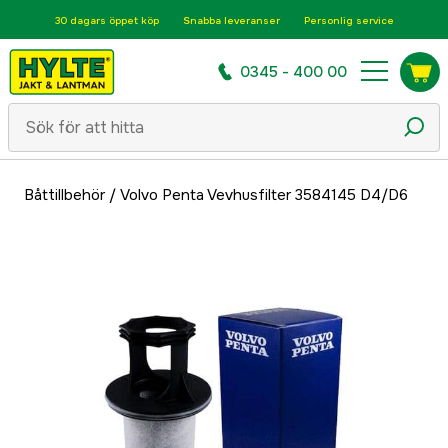
30 dagars öppet köp
Snabba leveranser
Personlig service
0345 - 400 00
Båttillbehör
/
Volvo Penta Vevhusfilter 3584145 D4/D6