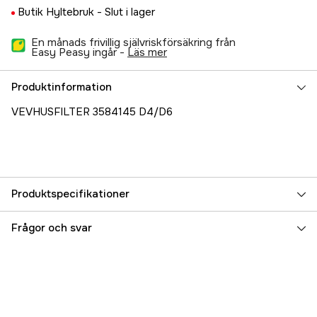
Butik Hyltebruk -
Slut i lager
En månads frivillig självriskförsäkring från
Easy Peasy ingår -
läs mer
Produktinformation
VEVHUSFILTER 3584145 D4/D6
Produktspecifikationer
Referensnummer
5000025641
Frågor och svar
Tillverkarens artikelnummer
3584145
EAN
7393401206069