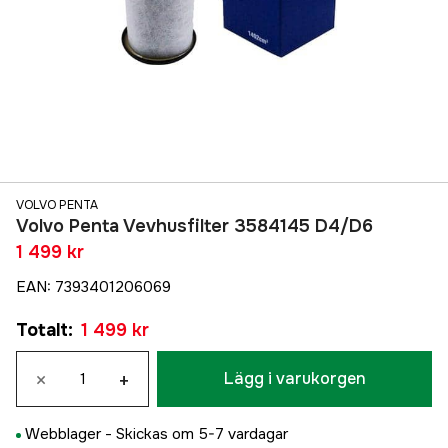
VOLVO PENTA
Volvo Penta Vevhusfilter 3584145 D4/D6
1 499 kr
EAN
:
7393401206069
Totalt
:
1 499 kr
×
+
Lägg i varukorgen
Webblager -
Skickas om 5-7 vardagar