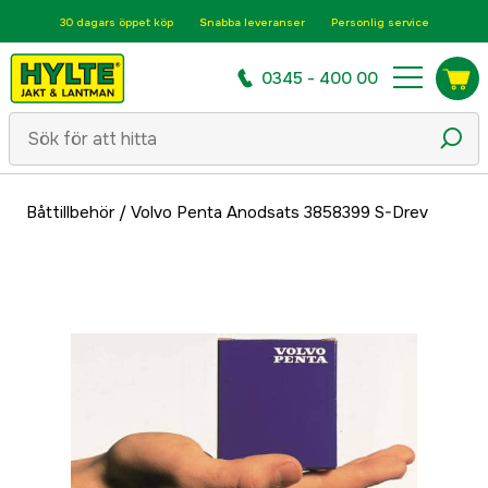
30 dagars öppet köp
Snabba leveranser
Personlig service
0345 - 400 00
Båttillbehör
/
Volvo Penta Anodsats 3858399 S-Drev