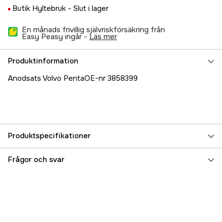
Butik Hyltebruk -
Slut i lager
En månads frivillig självriskförsäkring från
Easy Peasy ingår -
läs mer
Produktinformation
Anodsats Volvo PentaOE-nr 3858399
Produktspecifikationer
Referensnummer
5000025957
Frågor och svar
Tillverkarens artikelnummer
23974203
EAN
7393401203914