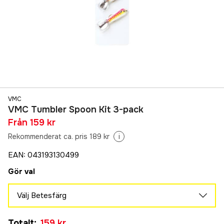
VMC
VMC Tumbler Spoon Kit 3-pack
Från
159 kr
Rekommenderat ca. pris 189 kr
i
EAN
:
043193130499
Gör val
Välj Betesfärg
Glow UV
Totalt
:
159 kr
159 kr