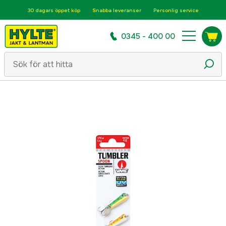
30 dagars öppet köp
Snabba leveranser
Personlig service
0345 - 400 00