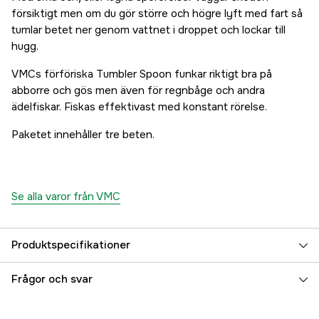
försiktigt men om du gör större och högre lyft med fart så
tumlar betet ner genom vattnet i droppet och lockar till
hugg.
VMCs förföriska Tumbler Spoon funkar riktigt bra på
abborre och gös men även för regnbåge och andra
ädelfiskar. Fiskas effektivast med konstant rörelse.
Paketet innehåller tre beten.
Se alla varor från VMC
Produktspecifikationer
Referensnummer
5000033347
Frågor och svar
Tillverkarens artikelnummer
129521