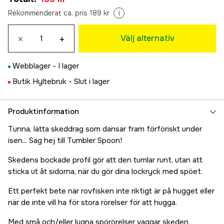
Rekommenderat ca. pris 189 kr
i
×
+
Välj alternativ
Webblager -
I lager
Butik Hyltebruk -
Slut i lager
Produktinformation
Tunna, lätta skeddrag som dansar fram förföriskt under
isen... Säg hej till Tumbler Spoon!
Skedens bockade profil gör att den tumlar runt, utan att
sticka ut åt sidorna, när du gör dina lockryck med spöet.
Ett perfekt bete när rovfisken inte riktigt är på hugget eller
när de inte vill ha för stora rörelser för att hugga.
Med små och/eller lugna spörörelser vaggar skeden