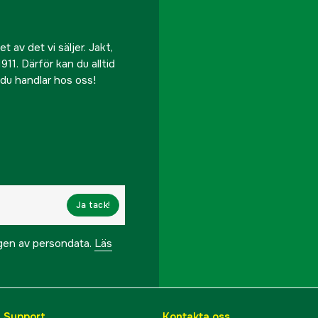
 av det vi säljer. Jakt,
911. Därför kan du alltid
r du handlar hos oss!
Ja tack!
ngen av persondata.
Läs
& Support
Kontakta oss