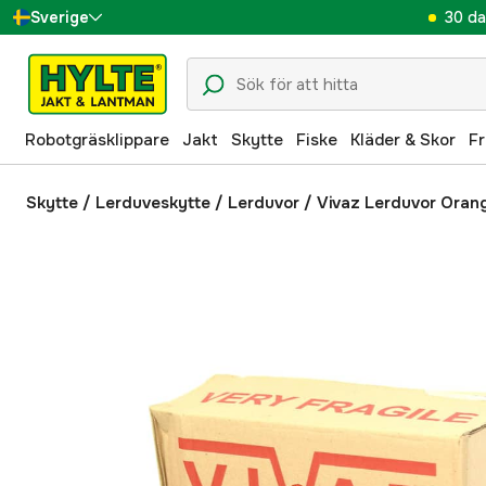
30 da
Sverige
Danmark
Suomi
Robotgräsklippare
Jakt
Skytte
Fiske
Kläder & Skor
Fr
Norge
Deutschland
Skytte
/
Lerduveskytte
/
Lerduvor
/
Vivaz Lerduvor Orang