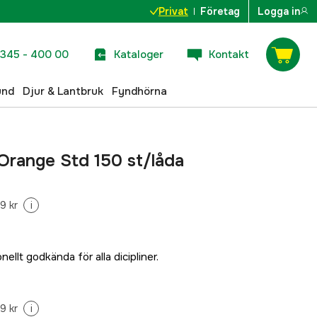
Privat
Företag
Logga in
345 - 400 00
Kataloger
Kontakt
und
Djur & Lantbruk
Fyndhörna
Orange Std 150 st/låda
9 kr
i
nellt godkända för alla dicipliner.
9 kr
i