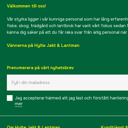
Välkommen till oss!
Vår styrka ligger i vår kunniga personal som har lång erfarenhet
fiske, skog, trädgård och lantbruk har varit vårt fokus sedan 1
känna dig säker på att du får raka svar från ärlig personal nä
Vännerna på Hylte Jakt & Lantman
Prenumerera på vårt nyhetsbrev
Jag accepterar härmed att jag läst och förstått hanteri
mer
Om Hylte Jakt & Lantman
Kundtjänst 