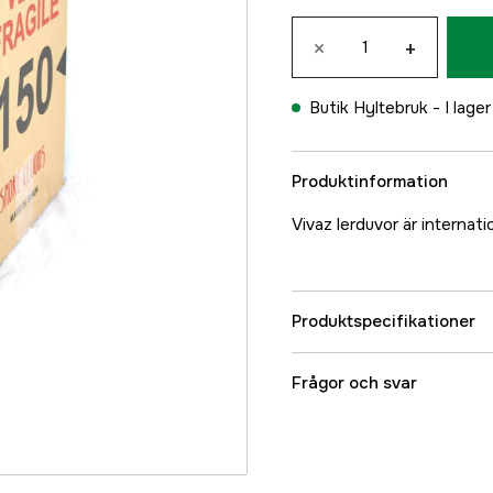
×
+
Butik Hyltebruk -
I lager
Produktinformation
Vivaz lerduvor är internatio
Produktspecifikationer
Referensnummer
Frågor och svar
Tillverkarens artikeln
EAN