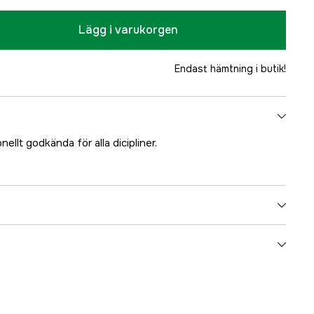
Lägg i varukorgen
Endast hämtning i butik!
nellt godkända för alla dicipliner.
3000046355
ummer
8149915
8437019205027