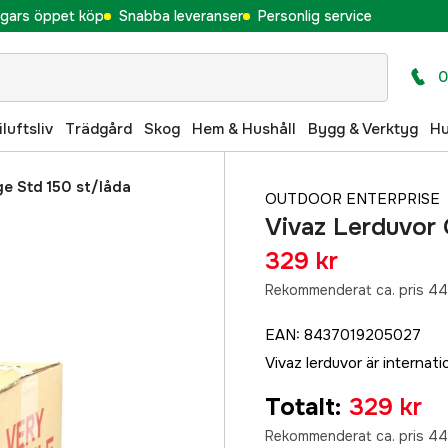
gars öppet köp
Snabba leveranser
Personlig service
0
iluftsliv
Trädgård
Skog
Hem & Hushåll
Bygg & Verktyg
H
e Std 150 st/låda
OUTDOOR ENTERPRISE
Vivaz Lerduvor 
329 kr
Rekommenderat ca. pris 44
EAN
:
8437019205027
Vivaz lerduvor är internatio
Totalt
:
329 kr
Rekommenderat ca. pris 44