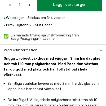
×
+
Lägg i varukorgen
Webblager -
Skickas om 3-4 veckor
Butik Hyltebruk -
Slut i lager
En månads frivillig självriskförsäkring från
Easy Peasy ingår -
läs mer
Produktinformation
Snyggt, robust växthus med väggar i 3mm härdat glas
och tak i 10 mm polykarbonat. Med Poseidon växthus
får du gott med plats och har full ståhöjd i hela
växthuset.
Samtliga storlekar levereras med 3 mm härdat glas som
löper i hela banor runt växthuset.
De kraftiga UV-skyddade polykarbonatplattorna på 10
mm i tak och gavlar reducerar kondensation och säkrar