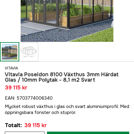
VITAVIA
Vitavia Poseidon 8100 Växthus 3mm Härdat
Glas / 10mm Polytak - 8,1 m2 Svart
39 115 kr
EAN
:
5703774006340
Mycket robust växthus i glas och svart aluminiumprofil. Med
öppningsbara fönster och stuprör.
Totalt
:
39 115 kr