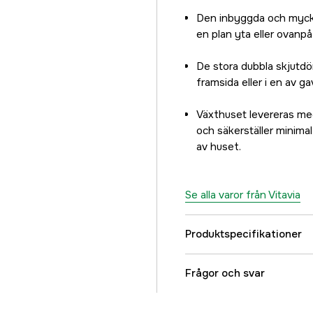
Den inbyggda och mycke
en plan yta eller ovanp
De stora dubbla skjutdör
framsida eller i en av ga
Växthuset levereras med
och säkerställer minima
av huset.
Se alla varor från Vitavia
Produktspecifikationer
Sockel ingår
Frågor och svar
Vägghöjd