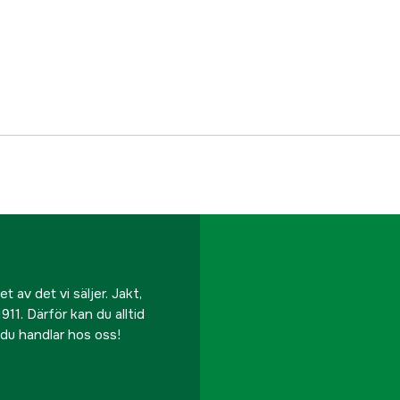
Nockhöjd
Längd
Bredd
Glastyp
Antal dörrar
Color
 av det vi säljer. Jakt,
Yta
911. Därför kan du alltid
r du handlar hos oss!
Öppningsbara fönster
Referensnummer