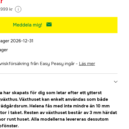
r
 999 kr
i
Meddela mig!
 lager 2026-12-31
lager
älvriskförsäkring från Easy Peasy ingår -
läs mer
a har skapats för dig som letar efter ett ytterst
gväxthus. Växthuset kan enkelt användas som både
rädgårdsrum. Helena fås med inte mindre än 10 mm
tor i taket. Resten av växthuset består av 3 mm härdat
nor runt huset. Alla modellerna levereras dessutom
ofönster.