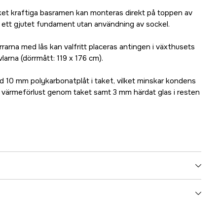
t kraftiga basramen kan monteras direkt på toppen av
å ett gjutet fundament utan användning av sockel.
rarna med lås kan valfritt placeras antingen i växthusets
vlarna (dörrmått: 119 x 176 cm).
 10 mm polykarbonatplåt i taket, vilket minskar kondens
l värmeförlust genom taket samt 3 mm härdat glas i resten
Nej
187 cm