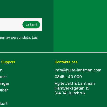
Tillverkarens artikeln
EAN
Ja tack!
ngen av persondata.
Läs
& Support
Kontakta oss
en
info@hylte-lantman.com
port
0345 - 40 000
ingar
Hylte Jakt & Lantman
Hantverksgatan 15
uider
314 34 Hyltebruk
kort