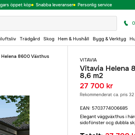
gars öppet köp
Snabba leveranser
Personlig service
0
iluftsliv
Trädgård
Skog
Hem & Hushåll
Bygg & Verktyg
H
a Helena 8600 Växthus
VITAVIA
Vitavia Helena 
8,6 m2
27 700 kr
Rekommenderat ca. pris 32
EAN
:
5703774006685
Elegant väggväxthus i härd
sidofönster ocg dubbla skj