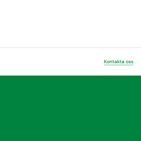
239 cm
334 cm
266 cm
3mm glas
Kontakta oss
2 st
Svart
8.6 m²
2 st
6000036573