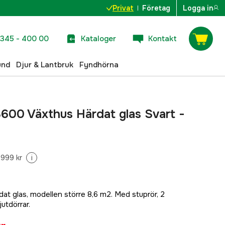
Privat
Företag
Logga in
345 - 400 00
Kataloger
Kontakt
und
Djur & Lantbruk
Fyndhörna
8600 Växthus Härdat glas Svart -
 999 kr
i
at glas, modellen större 8,6 m2. Med stuprör, 2
utdörrar.