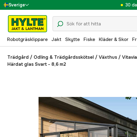
30 da
Sverige
Danmark
Suomi
Robotgräsklippare
Jakt
Skytte
Fiske
Kläder & Skor
Fr
Norge
Deutschland
Trädgård
/
Odling & Trädgårdsskötsel
/
Växthus
/
Vitavi
Härdat glas Svart - 8,6 m2