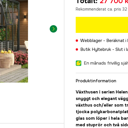
Totalt
:
27 700 k
Rekommenderat ca. pris 32
Webblager -
Beräknat i
Butik Hyltebruk -
Slut i 
En månads frivillig sj
Produktinformation
Växthusen i serien Helen
snyggt och elegant väg
växthus och/eller som t
tjocka polykarbonatplat
glas som löper i hela ba
med stuprör och två sid