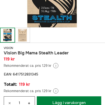
VISION
Vision Big Mama Stealth Leader
119 kr
Rekommenderat ca. pris 129 kr
i
EAN
:
6417512831345
Totalt
:
119 kr
Rekommenderat ca. pris 129 kr
i
×
+
Lägg i varukorgen