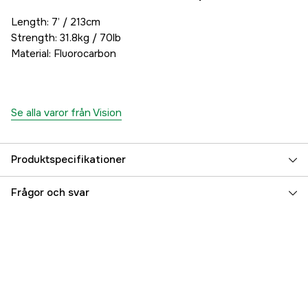
Length: 7’ / 213cm
Strength: 31.8kg / 70lb
Material: Fluorocarbon
Se alla varor från Vision
Produktspecifikationer
Referensnummer
5000069719
Frågor och svar
Tillverkarens artikelnummer
VBLS
EAN
6417512831345