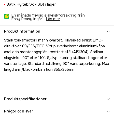
Butik Hyltebruk -
Slut i lager
En månads frivillig självriskförsäkring från
Easy Peasy ingår -
läs mer
Produktinformation
Stark torkarmotor i marin kvalitet. Tillverkad enligt EMC-
direktivet 89/336/EEC. Vitt pulverlackerat aluminiumkåpa,
axel och monteringsplåt i rostfritt stål (AISI304). Ställbar
slagvinkel 90° eller 110°. Självparkering ställbar i höger eller
vänster läge. Standardinställning 90° vänsterparkering. Max
längd arm/bladkombination 355x355mm
Produktspecifikationer
Referensnummer
5000025714
Frågor och svar