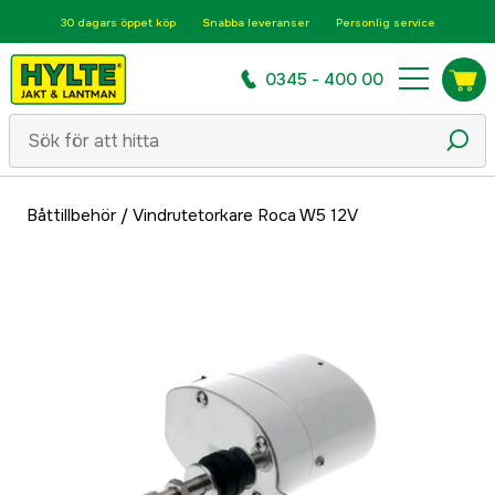
30 dagars öppet köp
Snabba leveranser
Personlig service
0345 - 400 00
Båttillbehör
/
Vindrutetorkare Roca W5 12V