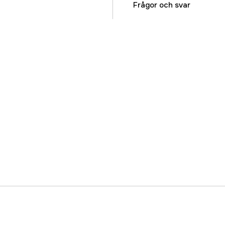
Global Garanti
Frågor och svar
Garanti
Referensnummer
Tillverkarens artikeln
EAN