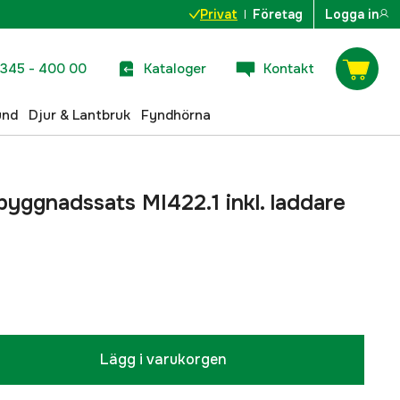
Privat
Företag
Logga in
345 - 400 00
Kataloger
Kontakt
und
Djur & Lantbruk
Fyndhörna
byggnadssats MI422.1 inkl. laddare
Lägg i varukorgen