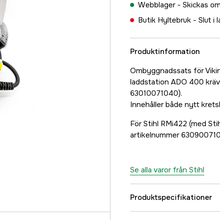
Webblager -
Skickas om
Butik Hyltebruk -
Slut i 
Produktinformation
Ombyggnadssats för Vikin
laddstation ADO 400 kräv
63010071040).
Innehåller både nytt kret
För Stihl RMi422 (med Stih
artikelnummer 630900710
Se alla varor från Stihl
Produktspecifikationer