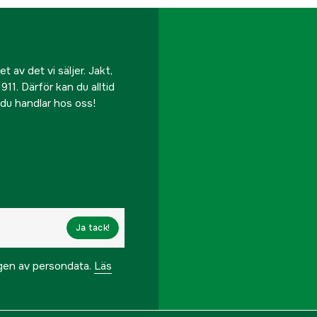
 av det vi säljer. Jakt,
911. Därför kan du alltid
r du handlar hos oss!
Ja tack!
ngen av persondata.
Läs