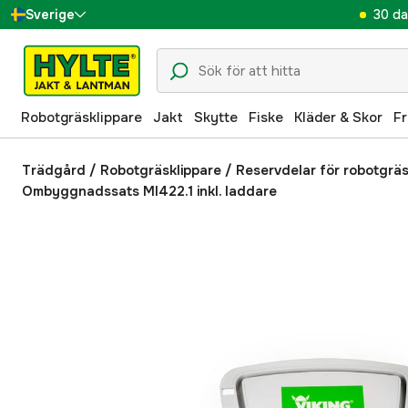
30 da
Sverige
Danmark
Suomi
Robotgräsklippare
Jakt
Skytte
Fiske
Kläder & Skor
Fr
Norge
Deutschland
Trädgård
/
Robotgräsklippare
/
Reservdelar för robotgräs
Ombyggnadssats MI422.1 inkl. laddare