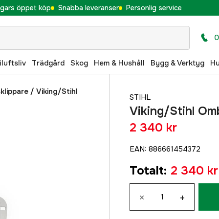
gars öppet köp
Snabba leveranser
Personlig service
0
iluftsliv
Trädgård
Skog
Hem & Hushåll
Bygg & Verktyg
H
klippare
/
Viking/Stihl
STIHL
Viking/Stihl Om
2 340 kr
EAN
:
886661454372
Totalt
:
2 340 kr
×
+