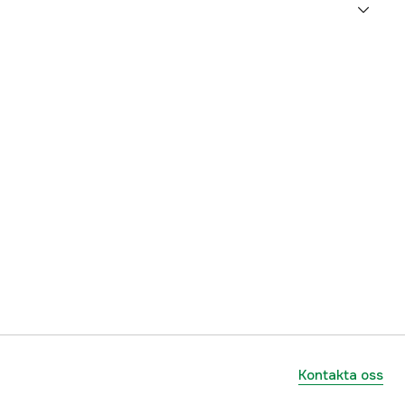
yes
1 år
1000482702
ummer
63010071036
886661454372
Kontakta oss