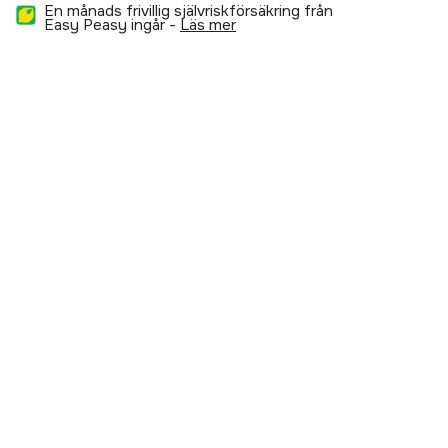
En månads frivillig självriskförsäkring från
Easy Peasy ingår -
läs mer