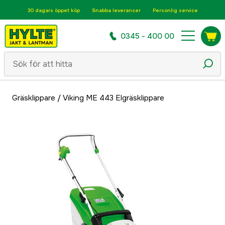
30 dagars öppet köp
Snabba leveranser
Personlig service
0345 - 400 00
Gräsklippare
/
Viking ME 443 Elgräsklippare