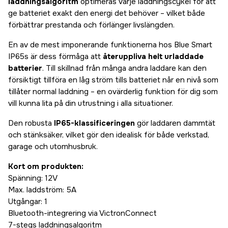
laddningsalgoritm
optimeras varje laddningscykel för att
ge batteriet exakt den energi det behöver – vilket både
förbättrar prestanda och förlänger livslängden.
En av de mest imponerande funktionerna hos Blue Smart
IP65s är dess förmåga att
återuppliva helt urladdade
batterier
. Till skillnad från många andra laddare kan den
försiktigt tillföra en låg ström tills batteriet når en nivå som
tillåter normal laddning – en ovärderlig funktion för dig som
vill kunna lita på din utrustning i alla situationer.
Den robusta
IP65-klassificeringen
gör laddaren dammtät
och stänksäker, vilket gör den idealisk för både verkstad,
garage och utomhusbruk.
Kort om produkten:
Spänning: 12V
Max. laddström: 5A
Utgångar: 1
Bluetooth-integrering via VictronConnect
7-stegs laddningsalgoritm