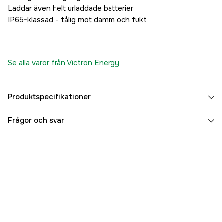
Laddar även helt urladdade batterier
IP65-klassad – tålig mot damm och fukt
Se alla varor från Victron Energy
Produktspecifikationer
Referensnummer
5000075027
Frågor och svar
Tillverkarens artikelnummer
BPC120533064R
EAN
8719076039976