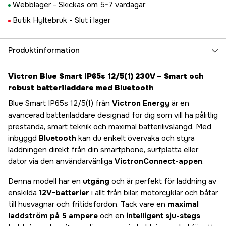
Webblager -
Skickas om 5-7 vardagar
Butik Hyltebruk -
Slut i lager
Produktinformation
Victron Blue Smart IP65s 12/5(1) 230V – Smart och
robust batteriladdare med Bluetooth
Blue Smart IP65s 12/5(1) från
Victron Energy
är en
avancerad batteriladdare designad för dig som vill ha pålitlig
prestanda, smart teknik och maximal batterilivslängd. Med
inbyggd
Bluetooth
kan du enkelt övervaka och styra
laddningen direkt från din smartphone, surfplatta eller
dator via den användarvänliga
VictronConnect-appen
.
Denna modell har en
utgång
och är perfekt för laddning av
enskilda
12V-batterier
i allt från bilar, motorcyklar och båtar
till husvagnar och fritidsfordon. Tack vare en
maximal
laddström på 5 ampere
och en
intelligent sju-stegs