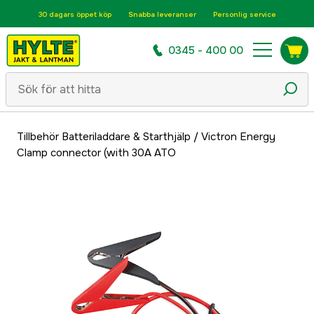
30 dagars öppet köp
Snabba leveranser
Personlig service
0345 - 400 00
Tillbehör Batteriladdare & Starthjälp
/
Victron Energy
Clamp connector (with 30A ATO