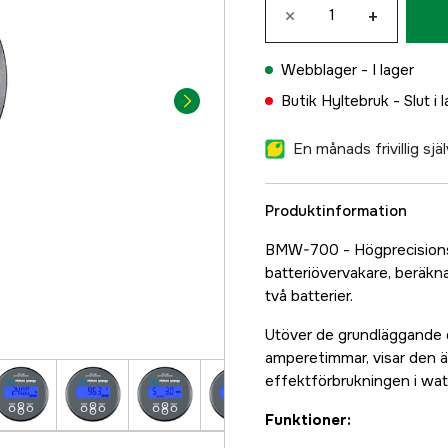
×
+
Webblager -
I lager
Butik Hyltebruk -
Slut i 
En månads frivillig sj
Produktinformation
BMW-700 - Högprecisions 
batteriövervakare, beräkn
två batterier.
Utöver de grundläggande 
amperetimmar, visar den ä
effektförbrukningen i wat
Funktioner: