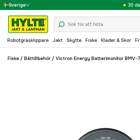
30 da
Sverige
Danmark
Suomi
Robotgräsklippare
Jakt
Skytte
Fiske
Kläder & Skor
Fr
Norge
Deutschland
Fiske
/
Båttillbehör
/
Victron Energy Batterimonitor BMV-