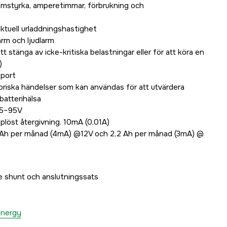
römstyrka, amperetimmar, förbrukning och
aktuell urladdningshastighet
arm och ljudlarm
t stänga av icke-kritiska belastningar eller för att köra en
)
sport
oriska händelser som kan användas för att utvärdera
batterihälsa
,5–95V
öst återgivning. 10mA (0,01A)
9Ah per månad (4mA) @12V och 2,2 Ah per månad (3mA) @
e shunt och anslutningssats
 Energy