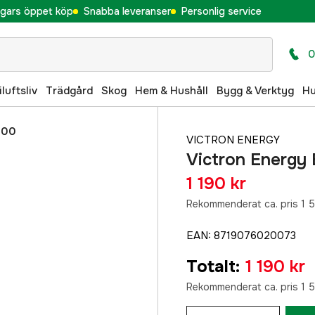
gars öppet köp
Snabba leveranser
Personlig service
0
iluftsliv
Trädgård
Skog
Hem & Hushåll
Bygg & Verktyg
H
700
VICTRON ENERGY
Victron Energy
1 190 kr
Rekommenderat ca. pris 1 5
EAN
:
8719076020073
Totalt
:
1 190 kr
Rekommenderat ca. pris 1 5