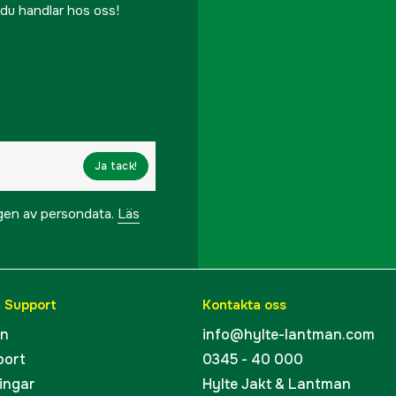
r du handlar hos oss!
Ja tack!
ngen av persondata.
Läs
& Support
Kontakta oss
en
info@hylte-lantman.com
port
0345 - 40 000
ingar
Hylte Jakt & Lantman