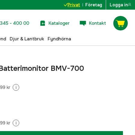
Privat
Företag
Logga in
345 - 400 00
Kataloger
Kontakt
und
Djur & Lantbruk
Fyndhörna
 Batterimonitor BMV-700
99 kr
i
99 kr
i