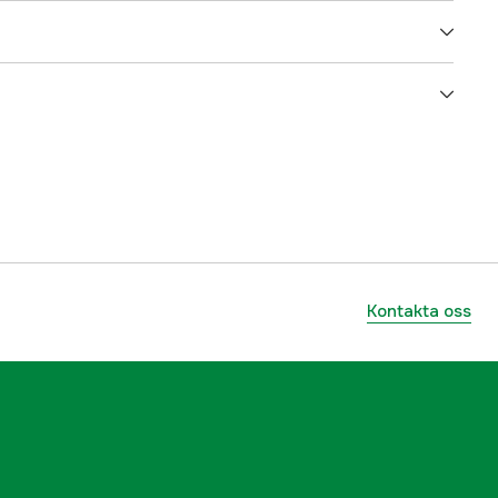
5000025685
ummer
BAM010700000R
8719076020073
Kontakta oss