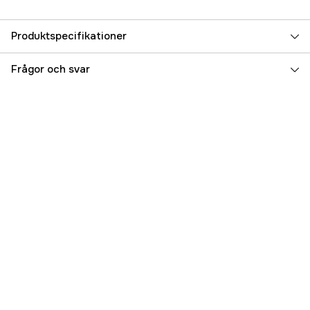
Produktspecifikationer
Referensnummer
3000009348
Frågor och svar
Tillverkarens artikelnummer
5.7603.18
EAN
7611160504296