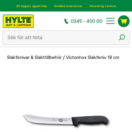
30 dagars öppet köp
Snabba leveranser
Personlig service
0345 - 400 00
Slaktknivar & Slakttillbehör
/
Victorinox Slaktkniv 18 cm