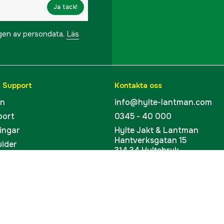
Ja tack!
ngen av persondata.
Läs
& Support
Kontakta oss
en
info@hylte-lantman.com
port
0345 - 40 000
ingar
Hylte Jakt & Lantman
Hantverksgatan 15
uider
314 34 Hyltebruk
kort