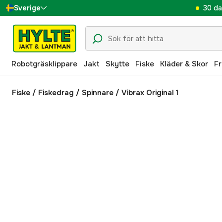
30 da
Sverige
Danmark
Suomi
Robotgräsklippare
Jakt
Skytte
Fiske
Kläder & Skor
Fr
Norge
Deutschland
Fiske
/
Fiskedrag
/
Spinnare
/
Vibrax Original 1