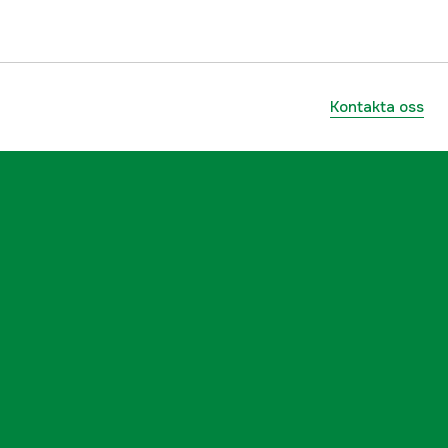
5000000165
ummer
102150
Kontakta oss
027752601200