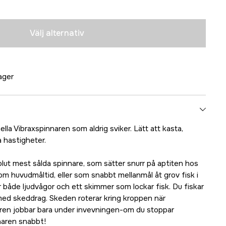
Tillfälligt slut
Tillfälligt slut
Välj alternativ
Tillfälligt slut
lager
ella Vibraxspinnaren som aldrig sviker. Lätt att kasta,
ga hastigheter.
lut mest sålda spinnare, som sätter snurr på aptiten hos
om huvudmåltid, eller som snabbt mellanmål åt grov fisk i
 både ljudvågor och ett skimmer som lockar fisk. Du fiskar
ed skeddrag. Skeden roterar kring kroppen när
aren jobbar bara under invevningen-om du stoppar
naren snabbt!