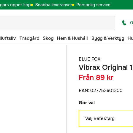
gars öppet köp
Snabba leveranser
Personlig service
0
iluftsliv
Trädgård
Skog
Hem & Hushåll
Bygg & Verktyg
H
BLUE FOX
Vibrax Original 1
Från
89 kr
EAN
:
027752601200
Gör val
Välj Betesfärg
Gold