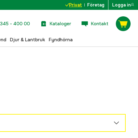
Privat
Företag
Logga in
345 - 400 00
Kataloger
Kontakt
und
Djur & Lantbruk
Fyndhörna