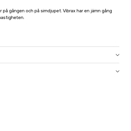
ar på gången och på simdjupet. Vibrax har en jämn gång
astigheten.
6
3.5 cm
4 g
Övrig ädelfisk
no