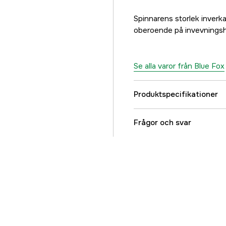
Spinnarens storlek inverk
oberoende på invevningsh
Se alla varor från Blue Fox
Produktspecifikationer
Krokstorlek, drag
Frågor och svar
Beteslängd
Betesvikt
Fiskart
Vasskydd