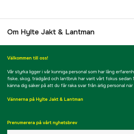
Om Hylte Jakt & Lantman
Välkommen till oss!
Vår styrka ligger i vår kunniga personal som har lång erfarenhet
fiske, skog, trädgård och lantbruk har varit vårt fokus sedan 1
känna dig säker på att du får raka svar från ärlig personal nä
Vännerna på Hylte Jakt & Lantman
Prenumerera på vårt nyhetsbrev