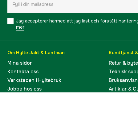
Jag accepterar härmed att jag läst och förstått hanteri
mer
Om Hylte Jakt & Lantman
Kundtjänst 
Mina sidor
Retur & byt
Kontakta oss
Teknisk sup
Verkstaden i Hyltebruk
Bruksanvisn
Jobba hos oss
Artiklar & G
Omdömen och betyg
Varumärken
Våra kataloger
Köp present
Ångra köp