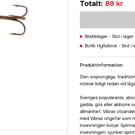
Totalt
:
89 kr
89 kr
Copper
89 kr
Silver
Webblager -
Slut i lager
89 kr
Butik Hyltebruk -
Slut i 
Produktinformation
Den ursprungliga, tradition
roterar livligt redan vid lå
Sveriges populäraste, abso
gädda, gös eller abborre s
allmänhet. Vibrax utsänder
med Vibrax ungefär som m
invevningen börjar. Spinn
invevningen, sjunker spin