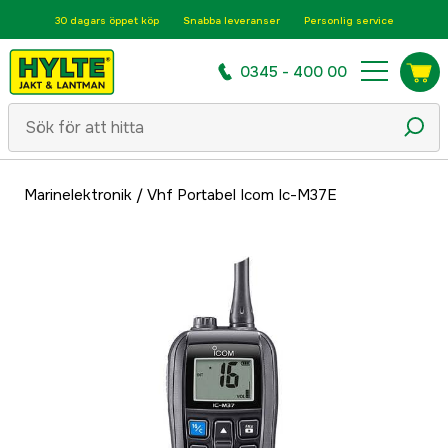
30 dagars öppet köp
Snabba leveranser
Personlig service
0345 - 400 00
Marinelektronik
/
Vhf Portabel Icom Ic-M37E