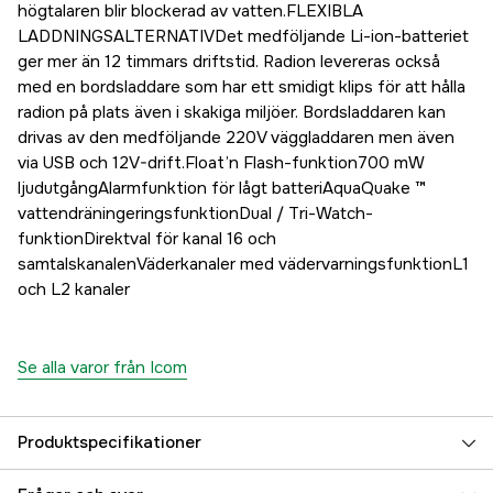
högtalaren blir blockerad av vatten.FLEXIBLA
LADDNINGSALTERNATIVDet medföljande Li-ion-batteriet
ger mer än 12 timmars driftstid. Radion levereras också
med en bordsladdare som har ett smidigt klips för att hålla
radion på plats även i skakiga miljöer. Bordsladdaren kan
drivas av den medföljande 220V väggladdaren men även
via USB och 12V-drift.Float’n Flash-funktion700 mW
ljudutgångAlarmfunktion för lågt batteriAquaQuake ™
vattendräningeringsfunktionDual / Tri-Watch-
funktionDirektval för kanal 16 och
samtalskanalenVäderkanaler med vädervarningsfunktionL1
och L2 kanaler
Se alla varor från Icom
Produktspecifikationer
Referensnummer
5000025673