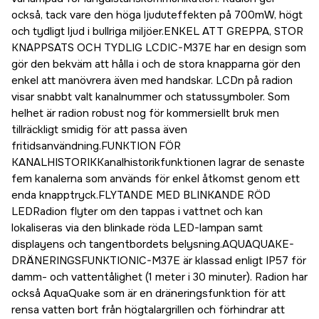
också, tack vare den höga ljuduteffekten på 700mW, högt
och tydligt ljud i bullriga miljöer.ENKEL ATT GREPPA, STOR
KNAPPSATS OCH TYDLIG LCDIC-M37E har en design som
gör den bekväm att hålla i och de stora knapparna gör den
enkel att manövrera även med handskar. LCDn på radion
visar snabbt valt kanalnummer och statussymboler. Som
helhet är radion robust nog för kommersiellt bruk men
tillräckligt smidig för att passa även
fritidsanvändning.FUNKTION FÖR
KANALHISTORIKKanalhistorikfunktionen lagrar de senaste
fem kanalerna som används för enkel åtkomst genom ett
enda knapptryck.FLYTANDE MED BLINKANDE RÖD
LEDRadion flyter om den tappas i vattnet och kan
lokaliseras via den blinkade röda LED-lampan samt
displayens och tangentbordets belysning.AQUAQUAKE-
DRÄNERINGSFUNKTIONIC-M37E är klassad enligt IP57 för
damm- och vattentålighet (1 meter i 30 minuter). Radion har
också AquaQuake som är en dräneringsfunktion för att
rensa vatten bort från högtalargrillen och förhindrar att