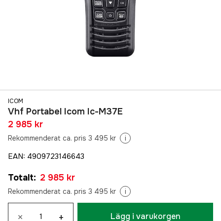
ICOM
Vhf Portabel Icom Ic-M37E
2 985 kr
Rekommenderat ca. pris 3 495 kr
i
EAN
:
4909723146643
Totalt
:
2 985 kr
Rekommenderat ca. pris 3 495 kr
i
×
+
Lägg i varukorgen