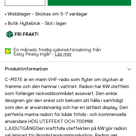
Webblager -
Skickas om 5-7 vardagar
Butik Hyltebruk -
Slut i lager
FRI FRAKT!
En månads frivillig självriskförsäkring från
Easy Peasy ingår -
läs mer
Produktinformation
C-M37E är en marin VHF-radio som flyter om olyckan är
framme och den hamnar i vattnet. Radion har 6W uteffekt
som förlänger räckviddsområdet avsevärt. Den enkla
designen gör den enkel och bekväm att hålla i samtidigt
som den är användarvänlig och har en lättläst display. Den
perfekta marina radion för både fritids- och kommersiella
användare.HÖG UTEFFEKT OCH 700MW
LJUDUTGÅNGDen kraftfulla uteffekten på 6W gör radion
väl lämpad för långdistanskommunikation. Radion ger