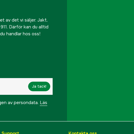
 av det vi säljer. Jakt,
911. Därför kan du alltid
r du handlar hos oss!
Ja tack!
ngen av persondata.
Läs
& Support
Kontakta oss