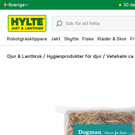
30 da
Sverige
Danmark
Suomi
Robotgräsklippare
Jakt
Skytte
Fiske
Kläder & Skor
Fr
Norge
Deutschland
Djur & Lantbruk
/
Hygienprodukter för djur
/
Vetehalm ca 