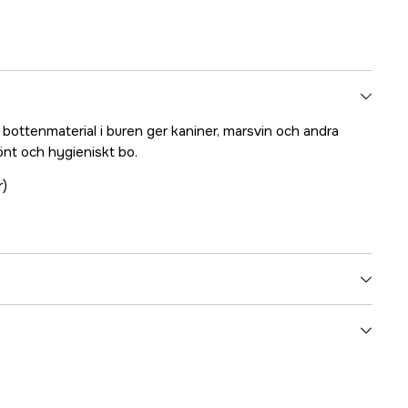
bottenmaterial i buren ger kaniner, marsvin och andra
nt och hygieniskt bo.
r)
3000004354
ummer
994432