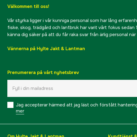
Välkommen till oss!
Vår styrka ligger i vår kunniga personal som har lång erfarenhet
fiske, skog, trädgård och lantbruk har varit vårt fokus sedan 1
känna dig säker på att du får raka svar från ärlig personal nä
Vännerna på Hylte Jakt & Lantman
Prenumerera på vårt nyhetsbrev
Jag accepterar härmed att jag läst och förstått hanteri
mer
Om Hylte Jakt & Lantman
Kundtjänst 