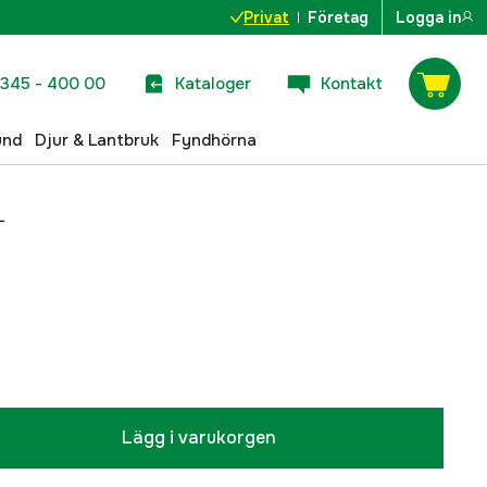
Privat
Företag
Logga in
345 - 400 00
Kataloger
Kontakt
und
Djur & Lantbruk
Fyndhörna
L
Lägg i varukorgen