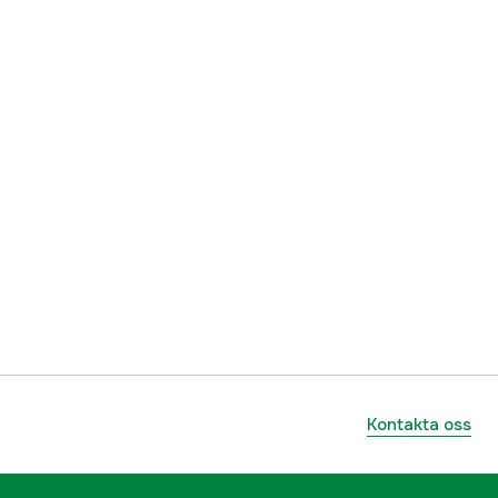
7312139944326
Kontakta oss