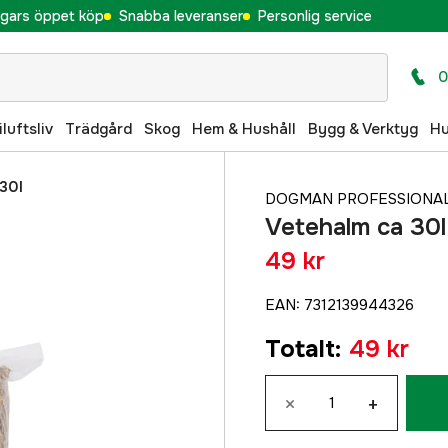
gars öppet köp
Snabba leveranser
Personlig service
0
iluftsliv
Trädgård
Skog
Hem & Hushåll
Bygg & Verktyg
H
30l
DOGMAN PROFESSIONA
Vetehalm ca 30l
49 kr
EAN
:
7312139944326
Totalt
:
49 kr
×
+