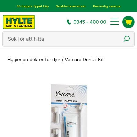
30 dagars öppet köp
Snabba leveranser
Personlig service
0345 - 400 00
Hygienprodukter för djur
/
Vetcare Dental Kit