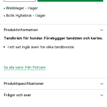
Webblager -
I lager
Butik Hyltebruk -
I lager
Produktinformation
Tandkräm för hundar. Förebygger tandsten och karies.
I ett set ingår även tre olika tandborstar.
Se alla varor från Petcare
Produktspecifikationer
Djurtyp
Hund
Frågor och svar
Referensnummer
3000019851