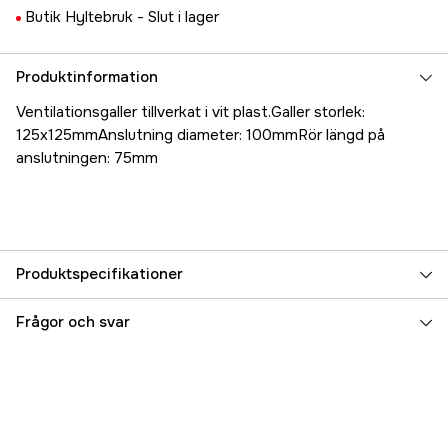
Butik Hyltebruk -
Slut i lager
Produktinformation
Ventilationsgaller tillverkat i vit plast.Galler storlek:
125x125mmAnslutning diameter: 100mmRör längd på
anslutningen: 75mm
Produktspecifikationer
Referensnummer
5000025596
Frågor och svar
Tillverkarens artikelnummer
17.2176
EAN
7393401021761