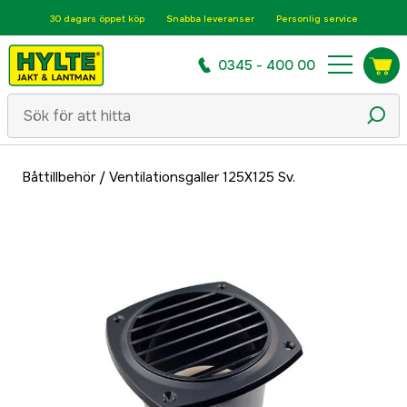
30 dagars öppet köp
Snabba leveranser
Personlig service
0345 - 400 00
Båttillbehör
/
Ventilationsgaller 125X125 Sv.