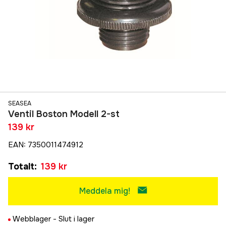
SEASEA
Ventil Boston Modell 2-st
139 kr
EAN
:
7350011474912
Totalt
:
139 kr
Meddela mig!
Webblager -
Slut i lager