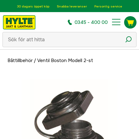
30 dagars öppet köp
Snabba leveranser
Personlig service
0345 - 400 00
Båttillbehör
/
Ventil Boston Modell 2-st