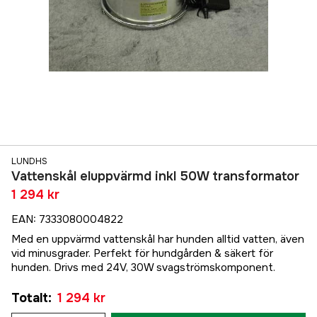
LUNDHS
Vattenskål eluppvärmd inkl 50W transformator
1 294 kr
EAN
:
7333080004822
Med en uppvärmd vattenskål har hunden alltid vatten, även
vid minusgrader. Perfekt för hundgården & säkert för
hunden. Drivs med 24V, 30W svagströmskomponent.
Totalt
:
1 294 kr