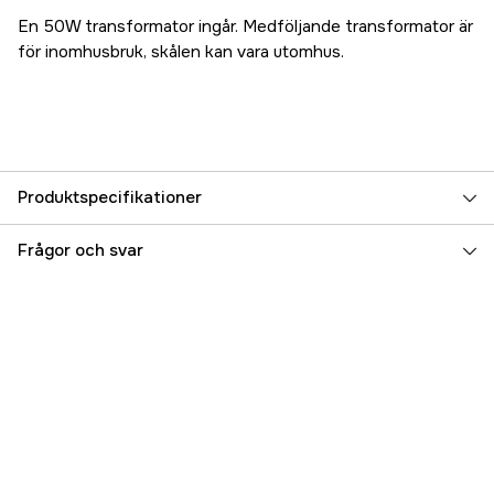
En 50W transformator ingår. Medföljande transformator är
för inomhusbruk, skålen kan vara utomhus.
Produktspecifikationer
Referensnummer
3000006491
Frågor och svar
Tillverkarens artikelnummer
146
EAN
7333080004822