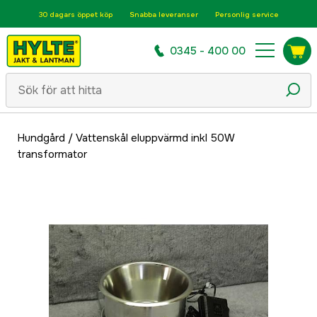
30 dagars öppet köp
Snabba leveranser
Personlig service
0345 - 400 00
Hundgård
/
Vattenskål eluppvärmd inkl 50W
transformator