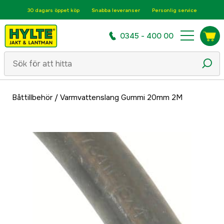
30 dagars öppet köp
Snabba leveranser
Personlig service
0345 - 400 00
Båttillbehör
/
Varmvattenslang Gummi 20mm 2M