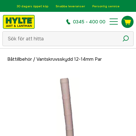
30 dagars öppet köp
Snabba leveranser
Personlig service
0345 - 400 00
Båttillbehör
/
Vantskruvsskydd 12-14mm Par