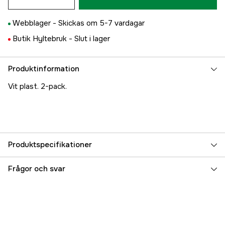
Webblager -
Skickas om 5-7 vardagar
Butik Hyltebruk -
Slut i lager
Produktinformation
Vit plast. 2-pack.
Produktspecifikationer
Referensnummer
5000025437
Frågor och svar
Tillverkarens artikelnummer
17.3473
EAN
8024827027202