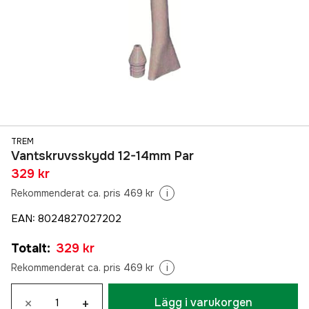
TREM
Vantskruvsskydd 12-14mm Par
329 kr
Rekommenderat ca. pris 469 kr
i
EAN
:
8024827027202
Totalt
:
329 kr
Rekommenderat ca. pris 469 kr
i
×
+
Lägg i varukorgen