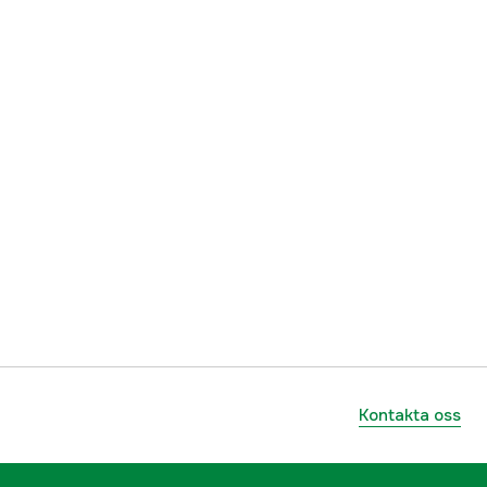
ummer
174-322-01
7393401033528
Kontakta oss