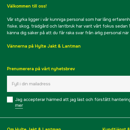
Välkommen till oss!
Vår styrka ligger i vår kunniga personal som har lång erfarenhet
fiske, skog, trädgård och lantbruk har varit vårt fokus sedan 1
känna dig säker på att du får raka svar från ärlig personal nä
Vännerna på Hylte Jakt & Lantman
Prenumerera på vårt nyhetsbrev
Jag accepterar härmed att jag läst och förstått hanteri
mer
Om Hylte Jakt & Lantman
Kundtjänst 