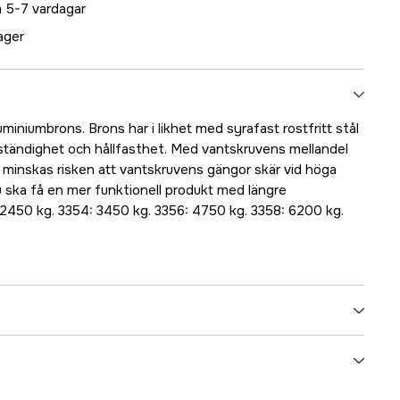
 5-7 vardagar
lager
uminiumbrons. Brons har i likhet med syrafast rostfritt stål
tändighet och hållfasthet. Med vantskruvens mellandel
s minskas risken att vantskruvens gängor skär vid höga
 du ska få en mer funktionell produkt med längre
: 2450 kg. 3354: 3450 kg. 3356: 4750 kg. 3358: 6200 kg.
5000025432