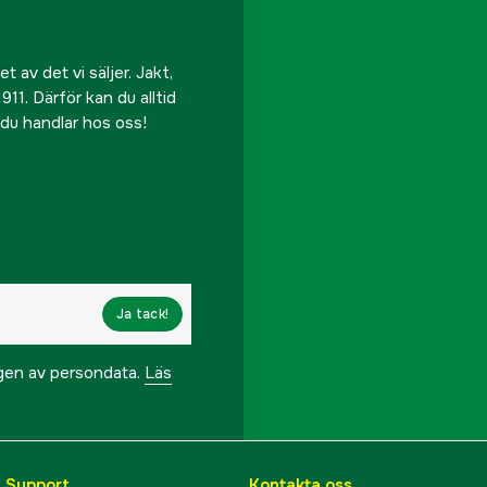
 av det vi säljer. Jakt,
911. Därför kan du alltid
r du handlar hos oss!
Ja tack!
ngen av persondata.
Läs
& Support
Kontakta oss