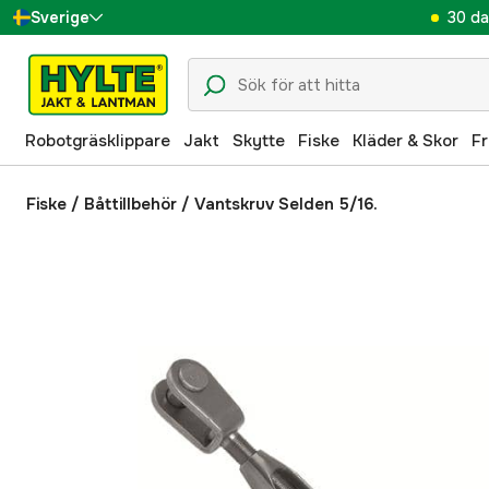
30 da
Sverige
Danmark
Suomi
Robotgräsklippare
Jakt
Skytte
Fiske
Kläder & Skor
Fr
Norge
Deutschland
Fiske
/
Båttillbehör
/
Vantskruv Selden 5/16.