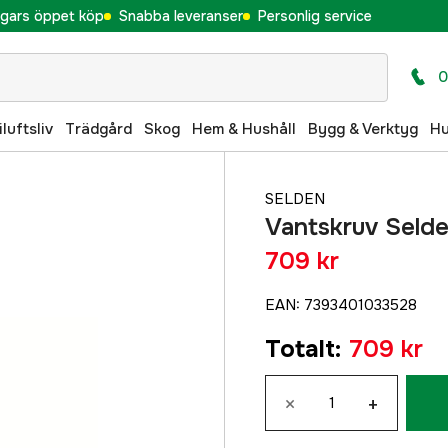
gars öppet köp
Snabba leveranser
Personlig service
0
iluftsliv
Trädgård
Skog
Hem & Hushåll
Bygg & Verktyg
H
SELDEN
Vantskruv Selde
709 kr
EAN
:
7393401033528
Totalt
:
709 kr
×
+