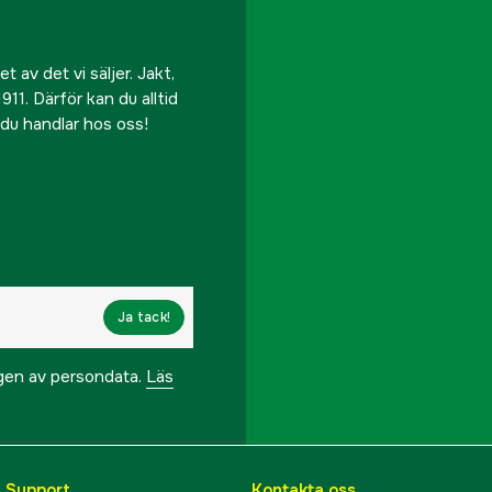
 av det vi säljer. Jakt,
911. Därför kan du alltid
r du handlar hos oss!
Ja tack!
ngen av persondata.
Läs
& Support
Kontakta oss