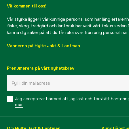
Välkommen till oss!
Vår styrka ligger i vår kunniga personal som har lång erfarenhet
fiske, skog, trädgård och lantbruk har varit vårt fokus sedan 1
känna dig säker på att du får raka svar från ärlig personal nä
Vännerna på Hylte Jakt & Lantman
Prenumerera på vårt nyhetsbrev
Jag accepterar härmed att jag läst och förstått hanteri
mer
Om Hylte Jakt & Lantman
Kundtjänst 