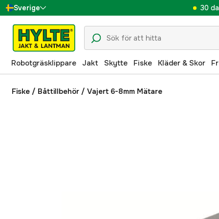
30 da
Sverige
Danmark
Suomi
Robotgräsklippare
Jakt
Skytte
Fiske
Kläder & Skor
Fr
Norge
Deutschland
Fiske
/
Båttillbehör
/
Vajert 6-8mm Mätare