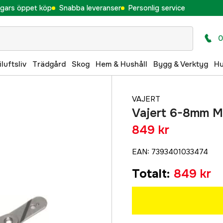
gars öppet köp
Snabba leveranser
Personlig service
0
iluftsliv
Trädgård
Skog
Hem & Hushåll
Bygg & Verktyg
H
VAJERT
Vajert 6-8mm M
849 kr
EAN
:
7393401033474
Totalt
:
849 kr