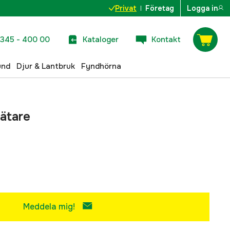
Privat
Företag
Logga in
345 - 400 00
Kataloger
Kontakt
und
Djur & Lantbruk
Fyndhörna
ätare
Meddela mig!