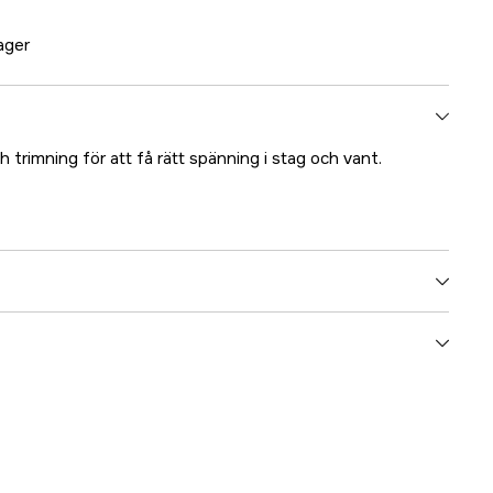
lager
h trimning för att få rätt spänning i stag och vant.
5000025422
ummer
17.3347
7393401033474